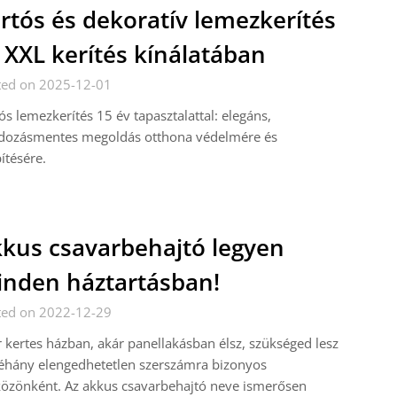
rtós és dekoratív lemezkerítés
 XXL kerítés kínálatában
ted on 2025-12-01
ós lemezkerítés 15 év tapasztalattal: elegáns,
dozásmentes megoldás otthona védelmére és
ítésére.
kus csavarbehajtó legyen
nden háztartásban!
ted on 2022-12-29
 kertes házban, akár panellakásban élsz, szükséged lesz
éhány elengedhetetlen szerszámra bizonyos
özönként. Az akkus csavarbehajtó neve ismerősen