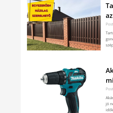
Ta
az
Pos
Tart
gon
szép
Ak
mi
Pos
Akár
jó n
idők