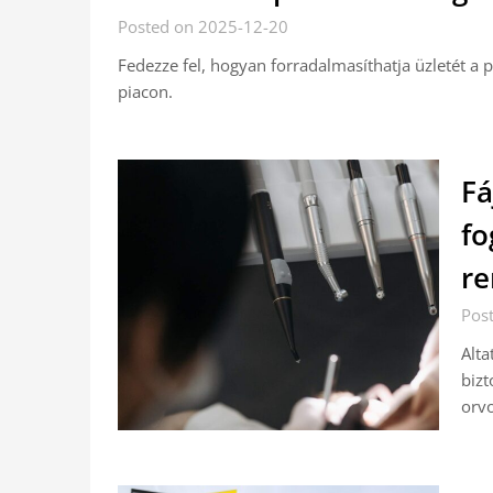
Posted on 2025-12-20
Fedezze fel, hogyan forradalmasíthatja üzletét a p
piacon.
Fá
fo
re
Pos
Alta
bizt
orvo