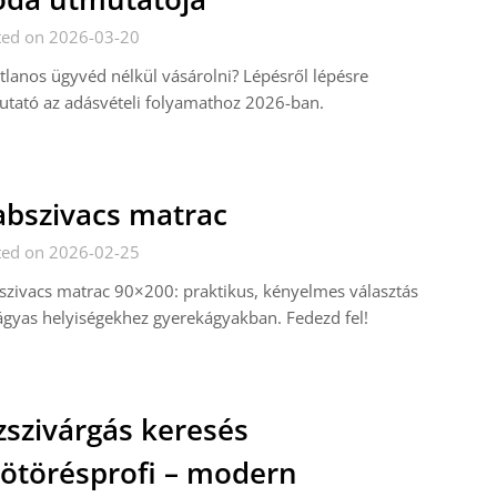
ted on 2026-03-20
tlanos ügyvéd nélkül vásárolni? Lépésről lépésre
tató az adásvételi folyamathoz 2026-ban.
bszivacs matrac
ted on 2026-02-25
zivacs matrac 90×200: praktikus, kényelmes választás
gyas helyiségekhez gyerekágyakban. Fedezd fel!
zszivárgás keresés
ötörésprofi – modern