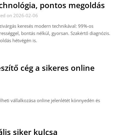
chnológia, pontos megoldás
ted on 2026-02-06
zivárgás keresés modern technikával: 99%-os
rességgel, bontás nélkül, gyorsan. Szakértő diagnózis.
ldás hétvégén is.
szítő cég a sikeres online
heti vállalkozása online jelenlétét könnyedén és
ális siker kulcsa