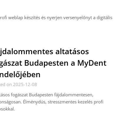
rofi weblap készítés és nyerjen versenyelőnyt a digitális
jdalommentes altatásos
gászat Budapesten a MyDent
ndelőjében
ted on 2025-12-08
tásos fogászat Budapesten fájdalommentesen,
onságosan. Élménydús, stresszmentes kezelés profi
sokkal.