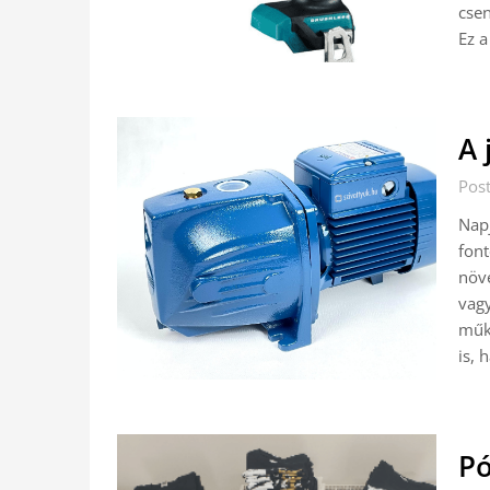
csen
Ez a
A 
Pos
Napj
font
növ
vag
műk
is, 
Pó