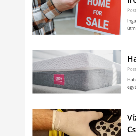
Pos
Inga
útmu
Ha
Pos
Habs
egyá
Ví
Cs