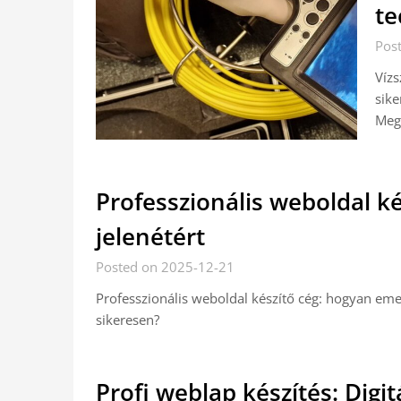
te
Pos
Vízs
sike
Mego
Professzionális weboldal ké
jelenétért
Posted on 2025-12-21
Professzionális weboldal készítő cég: hogyan emel
sikeresen?
Profi weblap készítés: Digit