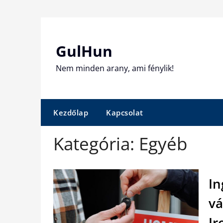
Skip
to
content
GulHun
Nem minden arany, ami fénylik!
Kezdőlap
Kapcsolat
Kategória:
Egyéb
In
vá
Ir