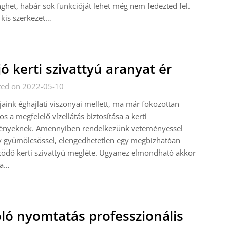
ghet, habár sok funkcióját lehet még nem fedezted fel.
 kis szerkezet…
jó kerti szivattyú aranyat ér
ted on 2022-05-10
aink éghajlati viszonyai mellett, ma már fokozottan
os a megfelelő vízellátás biztosítása a kerti
ényeknek. Amennyiben rendelkezünk veteményessel
y gyümölcsössel, elengedhetetlen egy megbízhatóan
ödő kerti szivattyú megléte. Ugyanez elmondható akkor
ha…
ló nyomtatás professzionális