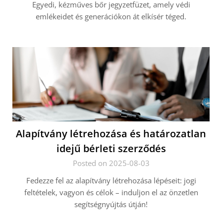
Egyedi, kézműves bőr jegyzetfüzet, amely védi
emlékeidet és generációkon át elkísér téged.
Alapítvány létrehozása és határozatlan
idejű bérleti szerződés
Posted on 2025-08-03
Fedezze fel az alapítvány létrehozása lépéseit: jogi
feltételek, vagyon és célok – induljon el az önzetlen
segítségnyújtás útján!