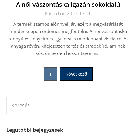
A női vászontáska igazán sokoldalú
Posted on 2023-12-20
A termék számos előnnyel jár, ezért a megvásárlását
mindenképpen érdemes megfontolni. A női vászontáska
könnyű és kényelmes, így ideális mindennapi viseletre. Az
anyaga révén, kifejezetten tartós és strapabíró, aminek
köszönhetően hosszútávon is…
Bejegyzések
1
Következő
lapozása
KERESÉS:
Legutóbbi bejegyzések