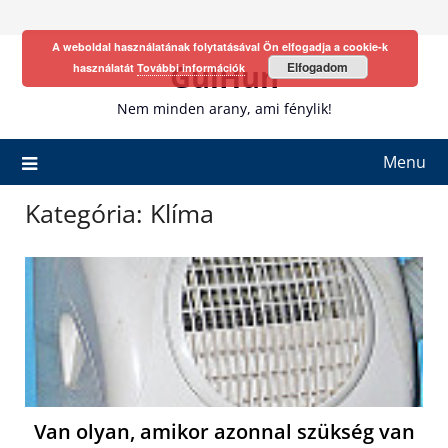
Skip
to
A weboldal használatának folytatásával Ön elfogadja a cookie-k
content
GulHun
Elfogadom
használatát
További információk
Nem minden arany, ami fénylik!
Menu
Kategória:
Klíma
Van olyan, amikor azonnal szükség van