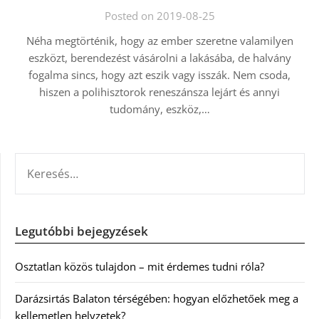
Posted on 2019-08-25
Néha megtörténik, hogy az ember szeretne valamilyen
eszközt, berendezést vásárolni a lakásába, de halvány
fogalma sincs, hogy azt eszik vagy isszák. Nem csoda,
hiszen a polihisztorok reneszánsza lejárt és annyi
tudomány, eszköz,…
KERESÉS:
Legutóbbi bejegyzések
Osztatlan közös tulajdon – mit érdemes tudni róla?
Darázsirtás Balaton térségében: hogyan előzhetőek meg a
kellemetlen helyzetek?