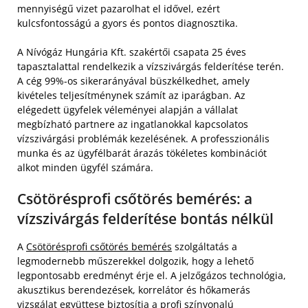
mennyiségű vizet pazarolhat el idővel, ezért
kulcsfontosságú a gyors és pontos diagnosztika.
A Nívógáz Hungária Kft. szakértői csapata 25 éves
tapasztalattal rendelkezik a vízszivárgás felderítése terén.
A cég 99%-os sikerarányával büszkélkedhet, amely
kivételes teljesítménynek számít az iparágban. Az
elégedett ügyfelek véleményei alapján a vállalat
megbízható partnere az ingatlanokkal kapcsolatos
vízszivárgási problémák kezelésének. A professzionális
munka és az ügyfélbarát árazás tökéletes kombinációt
alkot minden ügyfél számára.
Csötörésprofi csőtörés bemérés: a
vízszivárgás felderítése bontás nélkül
A
Csötörésprofi csőtörés bemérés
szolgáltatás a
legmodernebb műszerekkel dolgozik, hogy a lehető
legpontosabb eredményt érje el. A jelzőgázos technológia,
akusztikus berendezések, korrelátor és hőkamerás
vizsgálat együttese biztosítja a profi színvonalú