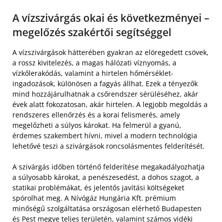
A vízszivárgás okai és következményei –
megelőzés szakértői segítséggel
A vízszivárgások hátterében gyakran az elöregedett csövek,
a rossz kivitelezés, a magas hálózati víznyomás, a
vízkőlerakódás, valamint a hirtelen hőmérséklet-
ingadozások, különösen a fagyás állhat. Ezek a tényezők
mind hozzájárulhatnak a csőrendszer sérüléséhez, akár
évek alatt fokozatosan, akár hirtelen. A legjobb megoldás a
rendszeres ellenőrzés és a korai felismerés, amely
megelőzheti a súlyos károkat. Ha felmerül a gyanú,
érdemes szakembert hívni, mivel a modern technológia
lehetővé teszi a szivárgások roncsolásmentes felderítését.
A szivárgás időben történő felderítése megakadályozhatja
a súlyosabb károkat, a penészesedést, a dohos szagot, a
statikai problémákat, és jelentős javítási költségeket
spórolhat meg. A Nívógáz Hungária Kft. prémium
minőségű szolgáltatása országosan elérhető Budapesten
és Pest megye teljes területén, valamint számos vidéki