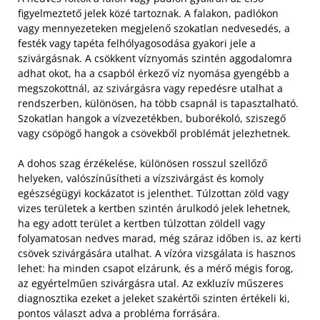
figyelmeztető jelek közé tartoznak. A falakon, padlókon
vagy mennyezeteken megjelenő szokatlan nedvesedés, a
festék vagy tapéta felhólyagosodása gyakori jele a
szivárgásnak. A csökkent víznyomás szintén aggodalomra
adhat okot, ha a csapból érkező víz nyomása gyengébb a
megszokottnál, az szivárgásra vagy repedésre utalhat a
rendszerben, különösen, ha több csapnál is tapasztalható.
Szokatlan hangok a vízvezetékben, buborékoló, sziszegő
vagy csöpögő hangok a csövekből problémát jelezhetnek.
A dohos szag érzékelése, különösen rosszul szellőző
helyeken, valószínűsítheti a vízszivárgást és komoly
egészségügyi kockázatot is jelenthet. Túlzottan zöld vagy
vizes területek a kertben szintén árulkodó jelek lehetnek,
ha egy adott terület a kertben túlzottan zöldell vagy
folyamatosan nedves marad, még száraz időben is, az kerti
csövek szivárgására utalhat. A vízóra vizsgálata is hasznos
lehet: ha minden csapot elzárunk, és a mérő mégis forog,
az egyértelműen szivárgásra utal. Az exkluzív műszeres
diagnosztika ezeket a jeleket szakértői szinten értékeli ki,
pontos választ adva a probléma forrására.