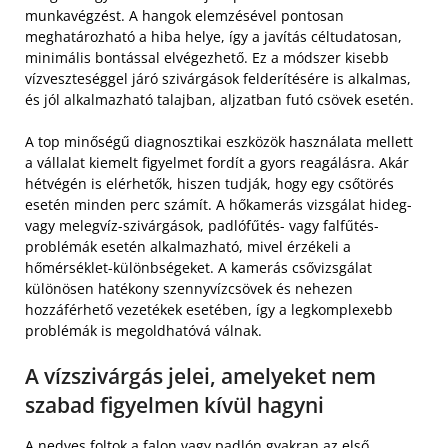
munkavégzést. A hangok elemzésével pontosan
meghatározható a hiba helye, így a javítás céltudatosan,
minimális bontással elvégezhető. Ez a módszer kisebb
vízveszteséggel járó szivárgások felderítésére is alkalmas,
és jól alkalmazható talajban, aljzatban futó csövek esetén.
A top minőségű diagnosztikai eszközök használata mellett
a vállalat kiemelt figyelmet fordít a gyors reagálásra. Akár
hétvégén is elérhetők, hiszen tudják, hogy egy csőtörés
esetén minden perc számít. A hőkamerás vizsgálat hideg-
vagy melegvíz-szivárgások, padlófűtés- vagy falfűtés-
problémák esetén alkalmazható, mivel érzékeli a
hőmérséklet-különbségeket. A kamerás csővizsgálat
különösen hatékony szennyvízcsövek és nehezen
hozzáférhető vezetékek esetében, így a legkomplexebb
problémák is megoldhatóvá válnak.
A vízszivárgás jelei, amelyeket nem
szabad figyelmen kívül hagyni
A nedves foltok a falon vagy padlón gyakran az első