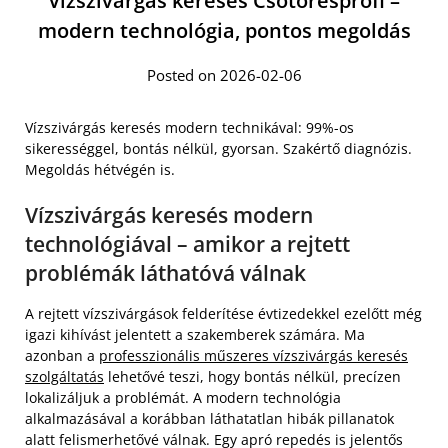
Vízszivárgás keresés Csötörésprofi –
modern technológia, pontos megoldás
Posted on 2026-02-06
Vízszivárgás keresés modern technikával: 99%-os
sikerességgel, bontás nélkül, gyorsan. Szakértő diagnózis.
Megoldás hétvégén is.
Vízszivárgás keresés modern
technológiával – amikor a rejtett
problémák láthatóvá válnak
A rejtett vízszivárgások felderítése évtizedekkel ezelőtt még
igazi kihívást jelentett a szakemberek számára. Ma
azonban a
professzionális műszeres vízszivárgás keresés
szolgáltatás
lehetővé teszi, hogy bontás nélkül, precízen
lokalizáljuk a problémát. A modern technológia
alkalmazásával a korábban láthatatlan hibák pillanatok
alatt felismerhetővé válnak. Egy apró repedés is jelentős