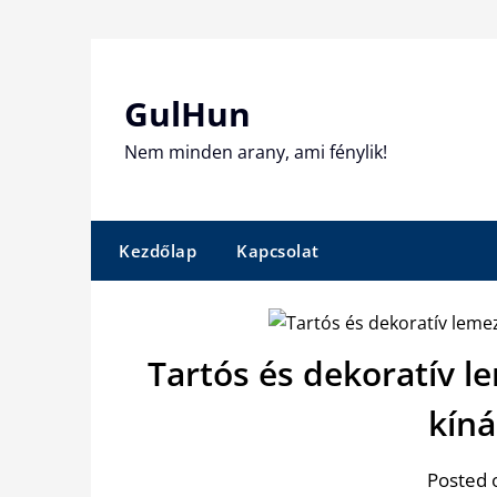
Skip
to
content
GulHun
Nem minden arany, ami fénylik!
Kezdőlap
Kapcsolat
Tartós és dekoratív l
kín
Posted 