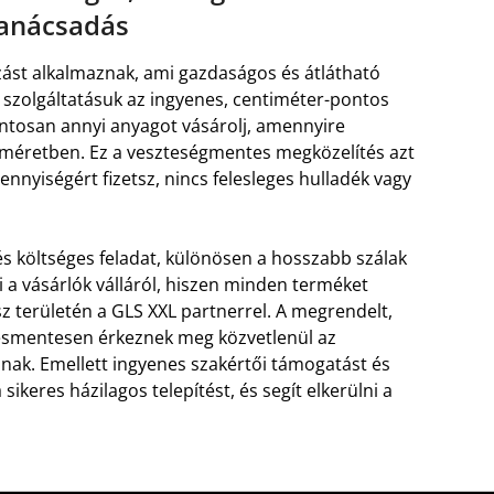
tanácsadás
azást alkalmaznak, ami gazdaságos és átlátható
 szolgáltatásuk az ingyenes, centiméter-pontos
ontosan annyi anyagot vásárolj, amennyire
 méretben. Ez a veszteségmentes megközelítés azt
ennyiségért fizetsz, nincs felesleges hulladék vagy
és költséges feladat, különösen a hosszabb szálak
zi a vásárlók válláról, hiszen minden terméket
z területén a GLS XXL partnerrel. A megrendelt,
ésmentesen érkeznek meg közvetlenül az
nak. Emellett ingyenes szakértői támogatást és
sikeres házilagos telepítést, és segít elkerülni a