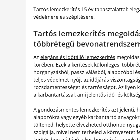
Tartós lemezkerítés 15 év tapasztalattal: e
védelmére és szépítésére.
Tartós lemezkerítés megoldás
többrétegű bevonatrendszerr
Az
elegáns és időtálló lemezkerítés
megoldáso
körében. Ezek a kerítések különleges, többré
horganyzásból, passziválásból, alapozóból é
teljes védelmet nyújt az időjárás viszontagsá
rozsdamentességet és tartósságot. Az ilyen k
a karbantartással, ami jelentős idő- és költsé
A gondozásmentes lemezkerítés azt jelenti, h
alapozókra vagy egyéb karbantartó anyagokr
töltened, helyette élvezheted otthonod nyug
szolgálja, mivel nem terheled a környezetet f
kerítés hosszú távú, okos beruházás, amely ta