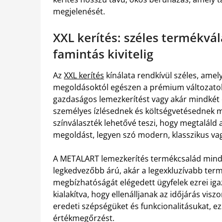
megjelenését.
XXL kerítés: széles termékvá
famintás kivitelig
Az
XXL kerítés
kínálata rendkívül széles, amel
megoldásoktól egészen a prémium változatoki
gazdaságos lemezkerítést vagy akár mindkét ol
személyes ízlésednek és költségvetésednek me
színválaszték lehetővé teszi, hogy megtaláld 
megoldást, legyen szó modern, klasszikus vagy
A METALART lemezkerítés termékcsalád minden 
legkedvezőbb árú, akár a legexkluzívabb term
megbízhatóságát elégedett ügyfelek ezrei iga
kialakítva, hogy ellenálljanak az időjárás vi
eredeti szépségüket és funkcionalitásukat, ez
értékmegőrzést.