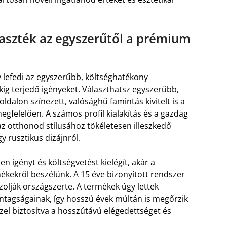
laszték az egyszerűtől a prémium
y lefedi az egyszerűbb, költséghatékony
g terjedő igényeket. Választhatsz egyszerűbb,
dalon színezett, valósághű famintás kivitelt is a
gfelelően. A számos profil kialakítás és a gazdag
az otthonod stílusához tökéletesen illeszkedő
 rusztikus dizájnról.
igényt és költségvetést kielégít, akár a
ékekről beszélünk. A 15 éve bizonyított rendszer
zolják országszerte. A termékek úgy lettek
szontagságainak, így hosszú évek múltán is megőrzik
zel biztosítva a hosszútávú elégedettséget és