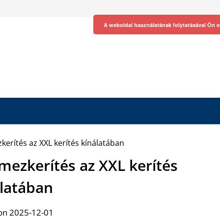
A weboldal használatának folytatásával Ön e
emezkerítés az XXL kerítés
álatában
on 2025-12-01