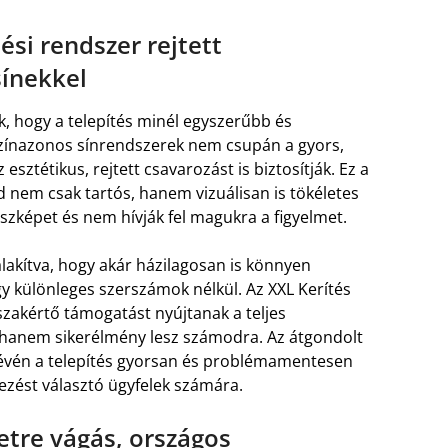
ési rendszer rejtett
sínekkel
, hogy a telepítés minél egyszerűbb és
színazonos sínrendszerek nem csupán a gyors,
esztétikus, rejtett csavarozást is biztosítják. Ez a
d nem csak tartós, hanem vizuálisan is tökéletes
szképet és nem hívják fel magukra a figyelmet.
alakítva, hogy akár házilagosan is könnyen
gy különleges szerszámok nélkül. Az XXL Kerítés
szakértő támogatást nyújtanak a teljes
, hanem sikerélmény lesz számodra. Az átgondolt
révén a telepítés gyorsan és problémamentesen
lezést választó ügyfelek számára.
etre vágás, országos