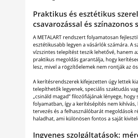
Praktikus és esztétikus szerel
csavarozással és színazonos 
A METALART rendszert folyamatosan fejlesztik
esztétikusabb legyen a vásárlók számára. A 
vízszintes telepítést teszik lehetővé, hanem az 
praktikus megoldás garantálja, hogy kerítése
lesz, mivel a rögzítőelemek nem rontják az ös
A kerítésrendszerek kifejezetten úgy lettek ki
telepíthetők legyenek, speciális szaktudás va
„csináld magad” filozófiájának lényege, hogy 
folyamatban, így a kerítésépítés nem kihívás
tervezés és a felhasználóbarát megoldások 
haladhat, ami különösen fontos a saját kivite
Ingyenes szolgáltatások: mér