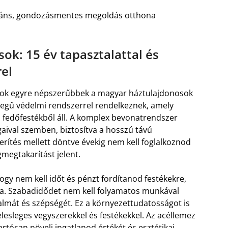
legáns, gondozásmentes megoldás otthona
ok: 15 év tapasztalattal és
el
k egyre népszerűbbek a magyar háztulajdonosok
tegű védelmi rendszerrel rendelkeznek, amely
s fedőfestékből áll. A komplex bevonatrendszer
gaival szemben, biztosítva a hosszú távú
erítés mellett döntve évekig nem kell foglalkoznod
gmegtakarítást jelent.
ogy nem kell időt és pénzt fordítanod festékekre,
a. Szabadidődet nem kell folyamatos munkával
almát és szépségét. Ez a környezettudatosságot is
elesleges vegyszerekkel és festékekkel. Az acéllemez
rtósan növeli ingatlanod értékét és esztétikai