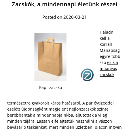
Zacskók, a mindennapi életünk részei
Posted on 2020-03-21
Haladni
kell a
korral!
Manapság
egyre több
szó
esik a
műanyag
zacskók
Papírzacskó
természetre gyakorolt káros hatásáról. A pár évtizeddel
ezelőtt újdonságként megjelent nejlonzacskók szinte
berobbantak a mindennapjainkba, eljutottak a világ
minden tájára. Lassan elfelejtettük használni a vászon
bevásárló táskáinkat, mert minden üzletben, piacon ingyen