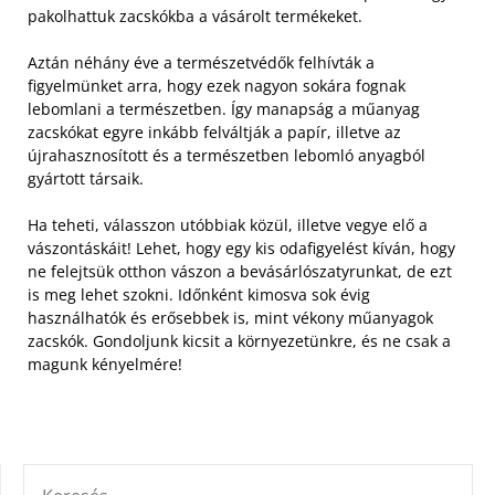
pakolhattuk zacskókba a vásárolt termékeket.
Aztán néhány éve a természetvédők felhívták a
figyelmünket arra, hogy ezek nagyon sokára fognak
lebomlani a természetben. Így manapság a műanyag
zacskókat egyre inkább felváltják a papír, illetve az
újrahasznosított és a természetben lebomló anyagból
gyártott társaik.
Ha teheti, válasszon utóbbiak közül, illetve vegye elő a
vászontáskáit! Lehet, hogy egy kis odafigyelést kíván, hogy
ne felejtsük otthon vászon a bevásárlószatyrunkat, de ezt
is meg lehet szokni. Időnként kimosva sok évig
használhatók és erősebbek is, mint vékony műanyagok
zacskók. Gondoljunk kicsit a környezetünkre, és ne csak a
magunk kényelmére!
KERESÉS: