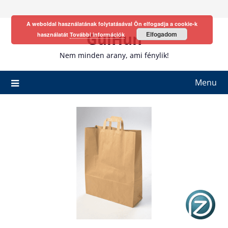
Skip
to
A weboldal használatának folytatásával Ön elfogadja a cookie-k
content
GulHun
Elfogadom
használatát
További információk
Nem minden arany, ami fénylik!
Menu