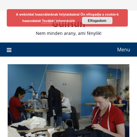
Skip
to
A weboldal használatának folytatásával Ön elfogadja a cookie-k
content
GulHun
Elfogadom
használatát
További információk
Nem minden arany, ami fénylik!
Menu