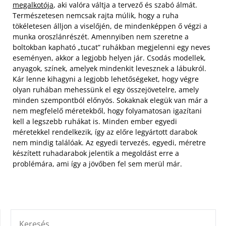
megalkotója
, aki valóra váltja a tervező és szabó álmát.
Természetesen nemcsak rajta múlik, hogy a ruha
tökéletesen álljon a viselőjén, de mindenképpen ő végzi a
munka oroszlánrészét. Amennyiben nem szeretne a
boltokban kapható „tucat” ruhákban megjelenni egy neves
eseményen, akkor a legjobb helyen jár.
Csodás modellek,
anyagok, színek, amelyek mindenkit levesznek a lábukról.
Kár lenne kihagyni a legjobb lehetőségeket, hogy végre
olyan ruhában mehessünk el egy összejövetelre, amely
minden szempontból előnyös. Sokaknak elegük van már a
nem megfelelő méretekből, hogy folyamatosan igazítani
kell a legszebb ruhákat is. Minden ember egyedi
méretekkel rendelkezik, így az előre legyártott darabok
nem mindig találóak. Az egyedi tervezés, egyedi, méretre
készített ruhadarabok jelentik a megoldást erre a
problémára, ami így a jövőben fel sem merül már.
KERESÉS: