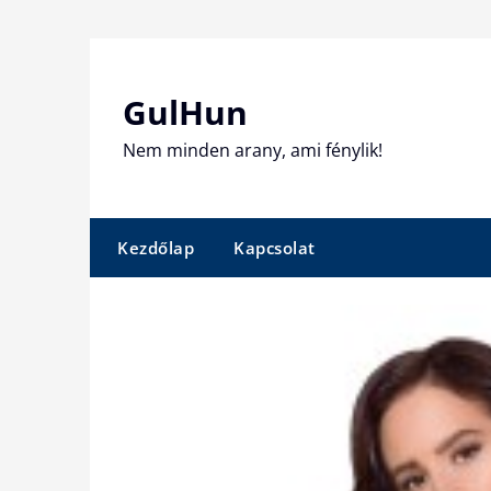
Skip
to
content
GulHun
Nem minden arany, ami fénylik!
Kezdőlap
Kapcsolat