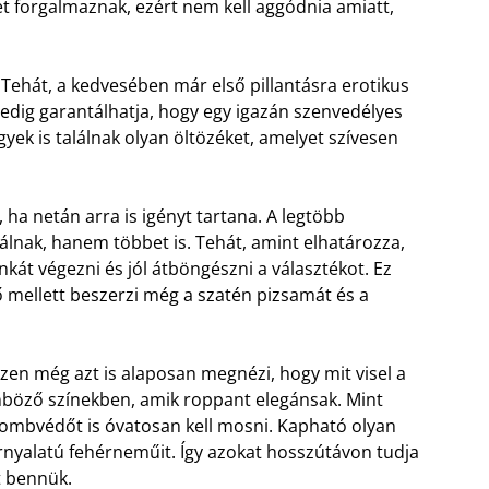
t forgalmaznak, ezért nem kell aggódnia amiatt,
t. Tehát, a kedvesében már első pillantásra erotikus
dig garantálhatja, hogy egy igazán szenvedélyes
yek is találnak olyan öltözéket, amelyet szívesen
, ha netán arra is igényt tartana. A legtöbb
nak, hanem többet is. Tehát, amint elhatározza,
kát végezni és jól átböngészni a választékot. Ez
ő mellett beszerzi még a szatén pizsamát és a
szen még azt is alaposan megnézi, hogy mit visel a
lönböző színekben, amik roppant elegánsak. Mint
combvédőt is óvatosan kell mosni. Kapható olyan
nyalatú fehérneműit. Így azokat hosszútávon tudja
t bennük.