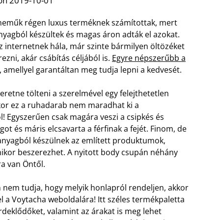
on 2019-10-01
neműk régen luxus terméknek számítottak, mert
nyagból készültek és magas áron adták el azokat.
 internetnek hála, már szinte bármilyen öltözéket
ezni, akár csábítás céljából is.
Egyre népszerűbb a
, amellyel garantáltan meg tudja lepni a kedvesét.
eretne tölteni a szerelmével egy felejthetetlen
kkor ez a ruhadarab nem maradhat ki a
l! Egyszerűen csak magára veszi a csipkés és
ot és máris elcsavarta a férfinak a fejét. Finom, de
anyagból készülnek az említett produktumok,
ikor beszerezhet. A nyitott body csupán néhány
ra van Öntől.
nem tudja, hogy melyik honlapról rendeljen, akkor
l a Voytacha weboldalára! Itt széles termékpaletta
rdeklődőket, valamint az árakat is meg lehet