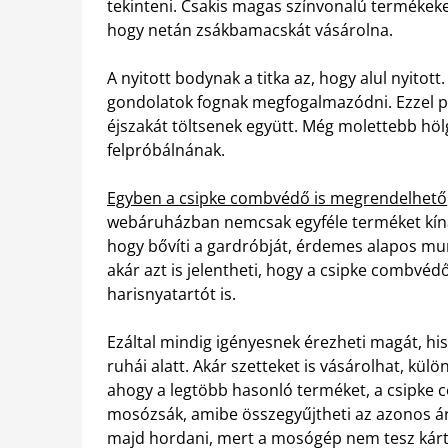
tekinteni. Csakis magas színvonalú termékeke
hogy netán zsákbamacskát vásárolna.
A nyitott bodynak a titka az, hogy alul nyitot
gondolatok fognak megfogalmazódni. Ezzel pe
éjszakát töltsenek együtt. Még molettebb hölg
felpróbálnának.
Egyben a csipke combvédő is megrendelhető
webáruházban nemcsak egyféle terméket kínál
hogy bővíti a gardróbját, érdemes alapos mun
akár azt is jelentheti, hogy a csipke combvéd
harisnyatartót is.
Ezáltal mindig igényesnek érezheti magát, hi
ruhái alatt. Akár szetteket is vásárolhat, kü
ahogy a legtöbb hasonló terméket, a csipke 
mosózsák, amibe összegyűjtheti az azonos ár
majd hordani, mert a mosógép nem tesz kár