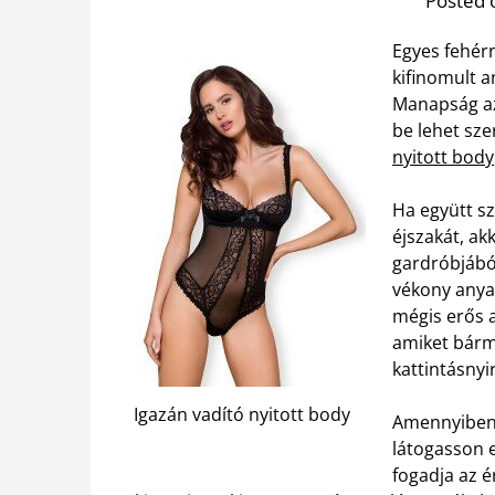
Posted 
Egyes fehér
kifinomult a
Manapság az
be lehet szer
nyitott body
Ha együtt sz
éjszakát, a
gardróbjábó
vékony anyag
mégis erős 
amiket bárm
kattintásnyi
Igazán vadító nyitott body
Amennyiben 
látogasson e
fogadja az é