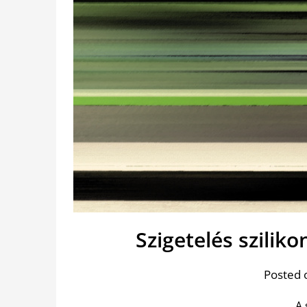
Szigetelés szilik
Posted 
A 