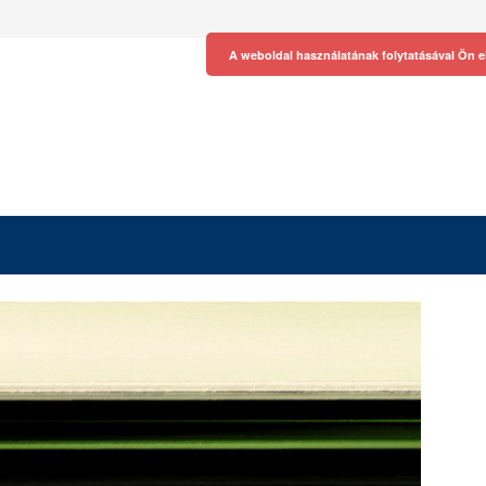
A weboldal használatának folytatásával Ön e