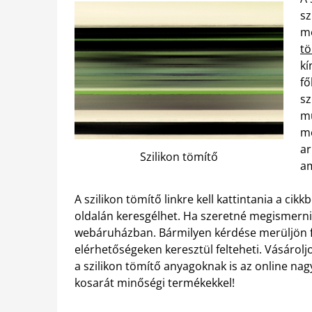
sz
me
tö
kí
fő
sz
mu
me
ar
Szilikon tömítő
am
A szilikon tömítő linkre kell kattintania a c
oldalán keresgélhet. Ha szeretné megismerni a
webáruházban. Bármilyen kérdése merüljön f
elérhetőségeken keresztül felteheti. Vásárol
a szilikon tömítő anyagoknak is az online na
kosarát minőségi termékekkel!