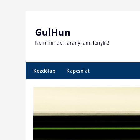
Skip
to
content
GulHun
Nem minden arany, ami fénylik!
Kezdőlap
Kapcsolat