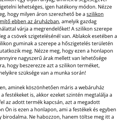
igetelni lehetséges, igen hatékony módon. Nézze
g, hogy milyen áron szerezhető be a
szilikon
mítő ebben az áruházban
, amelyik gazdag
nálattal várja a megrendelőket! A szilikon szerepe
leg a csövek szigetelésénél van. Ablakok esetében a
ilikon guminak a szerepe a hőszigetelés területén
tatkozik meg. Nézze meg, hogy ezen a honlapon
nnyire nagyszerű árak mellett van lehetősége
ra, hogy beszerezze azt a szilikon terméket,
elyikre szüksége van a munka során!
ikkben, aminek köszönhetően máris a webáruház
 festékeket is, akkor ezeket szintén megtalálja a
el az adott termék kapcsán, azt a megadott
jon Ön is ezen a honlapon, ami a festékek és egyben
gy birodalma. Ne habozzon, hanem töltse meg itt a