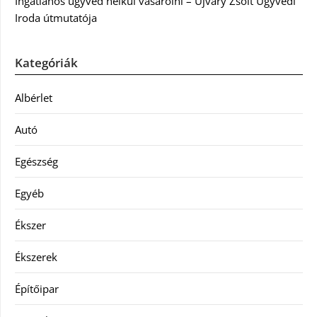
Ingatlanos ügyvéd nélkül vásárolni – Újváry Zsolt Ügyvédi
Iroda útmutatója
Kategóriák
Albérlet
Autó
Egészség
Egyéb
Ékszer
Ékszerek
Építőipar