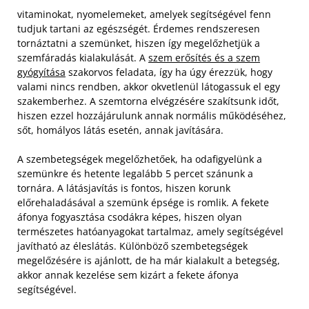
vitaminokat, nyomelemeket, amelyek segítségével fenn
tudjuk tartani az egészségét. Érdemes rendszeresen
tornáztatni a szemünket, hiszen így megelőzhetjük a
szemfáradás kialakulását. A
szem erősítés és a szem
gyógyítása
szakorvos feladata, így ha úgy érezzük, hogy
valami nincs rendben, akkor okvetlenül látogassuk el egy
szakemberhez. A szemtorna elvégzésére szakítsunk időt,
hiszen ezzel hozzájárulunk annak normális működéséhez,
sőt, homályos látás esetén, annak javítására.
A szembetegségek megelőzhetőek, ha odafigyelünk a
szemünkre és hetente legalább 5 percet szánunk a
tornára. A látásjavítás is fontos, hiszen korunk
előrehaladásával a szemünk épsége is romlik. A fekete
áfonya fogyasztása csodákra képes, hiszen olyan
természetes hatóanyagokat tartalmaz, amely segítségével
javítható az éleslátás. Különböző szembetegségek
megelőzésére is ajánlott, de ha már kialakult a betegség,
akkor annak kezelése sem kizárt a fekete áfonya
segítségével.