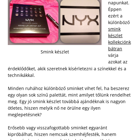
napunkat.
Éppen
ezért a
különböző
smink
készlet
kollekciónk
bátran
Smink készlet
várja
azokat az
érdeklődőket, akik szeretnek kísérletezni a színekkel és a
technikákkal.
Minden ruhához különböző sminket vihet fel, ha beszerez
egy olyan sok színű palettát, mint amilyet tőlünk rendelhet
meg. Egy jó smink készlet továbbá ajándéknak is nagyon
ötletes, hiszen melyik nő ne örülne egy ilyen
meglepetésnek?
Erősebb vagy visszafogottabb sminket egyaránt
kipróbálhat, hiszen nemcsak szemhéjfesték, hanem