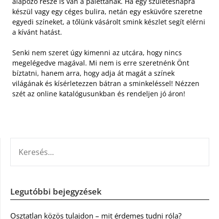
alapozó része is van a palettának. Ha egy születésnapra
készül vagy egy céges bulira, netán egy esküvőre szeretne
egyedi színeket, a tőlünk vásárolt smink készlet segít elérni
a kívánt hatást.
Senki nem szeret úgy kimenni az utcára, hogy nincs
megelégedve magával. Mi nem is erre szeretnénk Önt
bíztatni, hanem arra, hogy adja át magát a színek
világának és kísérletezzen bátran a sminkeléssel! Nézzen
szét az online katalógusunkban és rendeljen jó áron!
KERESÉS:
Legutóbbi bejegyzések
Osztatlan közös tulajdon – mit érdemes tudni róla?