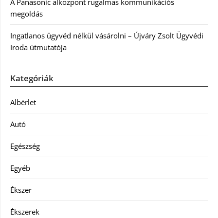
A Panasonic alközpont rugalmas kommunikációs
megoldás
Ingatlanos ügyvéd nélkül vásárolni – Újváry Zsolt Ügyvédi
Iroda útmutatója
Kategóriák
Albérlet
Autó
Egészség
Egyéb
Ékszer
Ékszerek