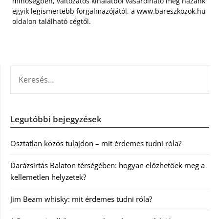
minőségben, változatos kínálatból vásárolható meg hazánk
egyik legismertebb forgalmazójától, a www.bareszkozok.hu
oldalon található cégtől.
KERESÉS:
Legutóbbi bejegyzések
Osztatlan közös tulajdon – mit érdemes tudni róla?
Darázsirtás Balaton térségében: hogyan előzhetőek meg a
kellemetlen helyzetek?
Jim Beam whisky: mit érdemes tudni róla?