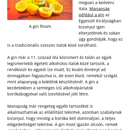
megvan a kedvenc
itala.
Manapság
például a gin
az
Egyesült Királyságban
A gin finom
bizonyul igen
elterjedtnek és sokan
úgy gondolják, hogy ez
is a tradicionális szeszes italok közé sorolható.
A gin már a 11. század óta közismert és talán az egyik
legismertebb égetett alkoholos italok közé tartozik, a
rendkívüli és egyedi íze miatt. Ez kiváló élményt ad
önmagában fogyasztva is, de ezen kívül, remekül szolgál,
mint alapanyag a koktélok készítésénél. A gin a
kezdetekben a semleges ízű alkoholpárlatok
borókabogyóval való ízesítésével jött létre.
Manapság már rengeteg egyéb tartozékot is
alkalmazhatnak az előállítást tekintve, azonban szabálynak
bizonyul, hogy mindig a boróka kell domináljon, a teljes
elégedettséget tekintve. A gin most igazán olcsón, remek