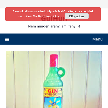
Skip
to
A weboldal használatának folytatásával Ön elfogadja a cookie-k
content
GulHun
Elfogadom
használatát
További információk
Nem minden arany, ami fénylik!
Menu