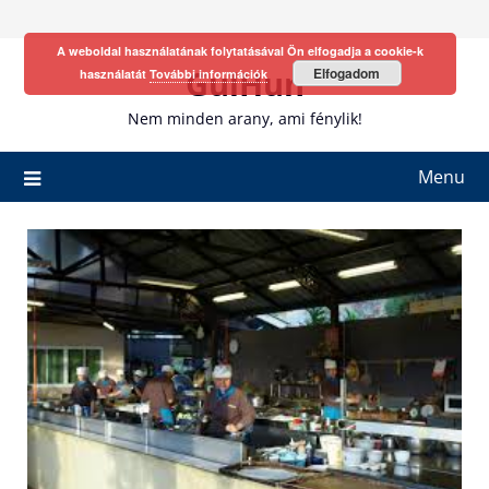
Skip
to
A weboldal használatának folytatásával Ön elfogadja a cookie-k
content
GulHun
Elfogadom
használatát
További információk
Nem minden arany, ami fénylik!
Menu