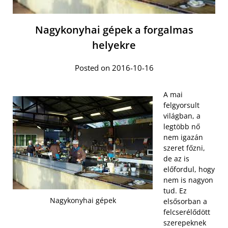
Nagykonyhai gépek a forgalmas
helyekre
Posted on 2016-10-16
A mai
felgyorsult
világban, a
legtöbb nő
nem igazán
szeret főzni,
de az is
előfordul, hogy
nem is nagyon
tud. Ez
Nagykonyhai gépek
elsősorban a
felcserélődött
szerepeknek