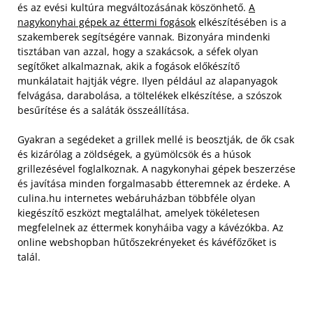
és az evési kultúra megváltozásának köszönhető.
A
nagykonyhai gépek az éttermi fogások
elkészítésében is a
szakemberek segítségére vannak. Bizonyára mindenki
tisztában van azzal, hogy a szakácsok, a séfek olyan
segítőket alkalmaznak, akik a fogások előkészítő
munkálatait hajtják végre. Ilyen például az alapanyagok
felvágása, darabolása, a töltelékek elkészítése, a szószok
besűrítése és a saláták összeállítása.
Gyakran a segédeket a grillek mellé is beosztják, de ők csak
és kizárólag a zöldségek, a gyümölcsök és a húsok
grillezésével foglalkoznak. A nagykonyhai gépek beszerzése
és javítása minden forgalmasabb étteremnek az érdeke. A
culina.hu internetes webáruházban többféle olyan
kiegészítő eszközt megtalálhat, amelyek tökéletesen
megfelelnek az éttermek konyháiba vagy a kávézókba. Az
online webshopban hűtőszekrényeket és kávéfőzőket is
talál.