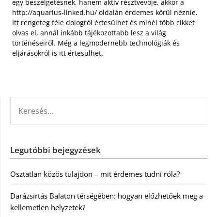
egy beszélgetésnek, hanem aktív résztvevője, akkor a
http://aquarius-linked.hu/ oldalán érdemes körül néznie.
Itt rengeteg féle dologról értesülhet és minél több cikket
olvas el, annál inkább tájékozottabb lesz a világ
történéseiről. Még a legmodernebb technológiák és
eljárásokról is itt értesülhet.
KERESÉS:
Legutóbbi bejegyzések
Osztatlan közös tulajdon – mit érdemes tudni róla?
Darázsirtás Balaton térségében: hogyan előzhetőek meg a
kellemetlen helyzetek?