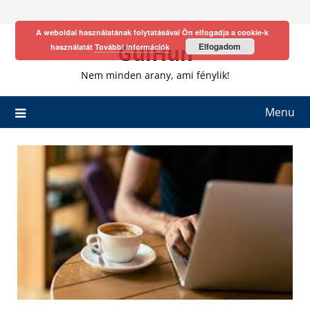
Skip
to
A weboldal használatának folytatásával Ön elfogadja a cookie-k
content
GulHun
Elfogadom
használatát
További információk
Nem minden arany, ami fénylik!
Menu