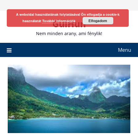
Skip
to
A weboldal használatának folytatásával Ön elfogadja a cookie-k
content
GulHun
Elfogadom
használatát
További információk
Nem minden arany, ami fénylik!
Menu