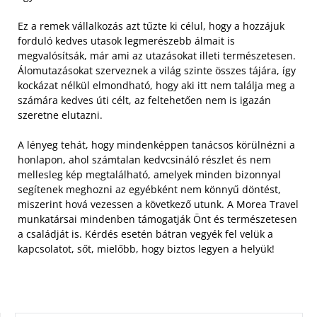
Ez a remek vállalkozás azt tűzte ki célul, hogy a hozzájuk
forduló kedves utasok legmerészebb álmait is
megvalósítsák, már ami az utazásokat illeti természetesen.
Álomutazásokat szerveznek a világ szinte összes tájára, így
kockázat nélkül elmondható, hogy aki itt nem találja meg a
számára kedves úti célt, az feltehetően nem is igazán
szeretne elutazni.
A lényeg tehát, hogy mindenképpen tanácsos körülnézni a
honlapon, ahol számtalan kedvcsináló részlet és nem
mellesleg kép megtalálható, amelyek minden bizonnyal
segítenek meghozni az egyébként nem könnyű döntést,
miszerint hová vezessen a következő utunk. A Morea Travel
munkatársai mindenben támogatják Önt és természetesen
a családját is. Kérdés esetén bátran vegyék fel velük a
kapcsolatot, sőt, mielőbb, hogy biztos legyen a helyük!