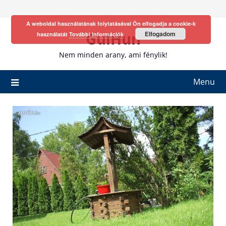
Skip
to
A weboldal használatának folytatásával Ön elfogadja a cookie-k
content
GulHun
Elfogadom
használatát
További információk
Nem minden arany, ami fénylik!
Menu