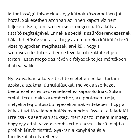
létfontosságú folyadékhoz egy kútnak köszönhetően jut
hozzá. Sok esetben azonban az innen kapott víz nem
teljesen tiszta, ami
szerencsére, megoldható a kútvíz
tisztító
segítségével. Ennek a speciális szűrőberendezésnek
hála, lehetőség van arra, hogy az emberek a kútból érkező
vizet nyugodtan megihassák, anélkül, hogy a
szennyeződéstől és a benne lévő kórokozóktól kelljen
tartani. Ezen megoldás révén a folyadék teljes mértékben
ihatóvá válik.
Nyilvánvalóan a kútvíz tisztító esetében be kell tartani
azokat a szakmai útmutatásokat, melyek a szerkezet
beépítéséhez és beüzemeléséhez kapcsolódnak. Sokan
emiatt fordulnak szakemberhez, aki pontosan tudja,
melyek a legfontosabb lépések annak érdekében, hogy a
kútvíz tisztító valóban hatékony módon lássa el a feladatát.
Erre csakis azért van szükség, mert abszolút nem mindegy,
hogy egy adott vezetékrendszerben hova is kerül majd a
profibb kútvíz tisztító. Gyakran a konyhába és a
fürdőszobába is kell egy.