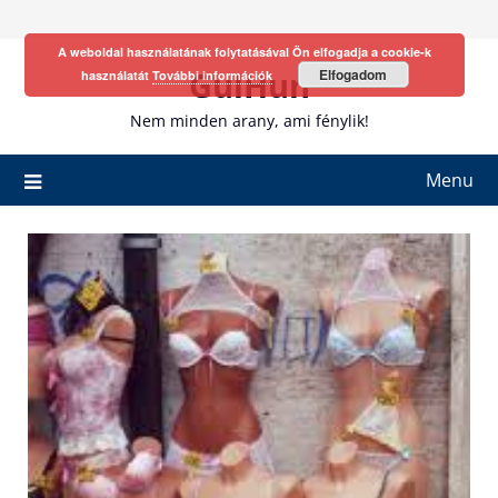
Skip
to
A weboldal használatának folytatásával Ön elfogadja a cookie-k
content
GulHun
Elfogadom
használatát
További információk
Nem minden arany, ami fénylik!
Menu