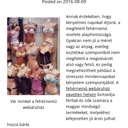
Posted on 2016-08-09
Annak érdekében, hogy
kényelmes napokat éljünk, a
megfelelő fehérnemű
viselete alapfontosságú.
Gyakran nem jó a méret
vagy az anyag, esetleg
esztétikai szempontból nem
megfelelő a megvásárolt
alsó vagy felső, ez pedig
megnehezítheti például a
stresszes mindennapokat
kényelem szempontjából. A
fehérnemű webáruház
egyetlen helyen
biztosítja
férfiak és nők számára a
Vár minket a fehérnemű
magyar minőségű
webáruház
termékeket, melyekhez
kifejezetten jó áron juthat
hozzá bárki.