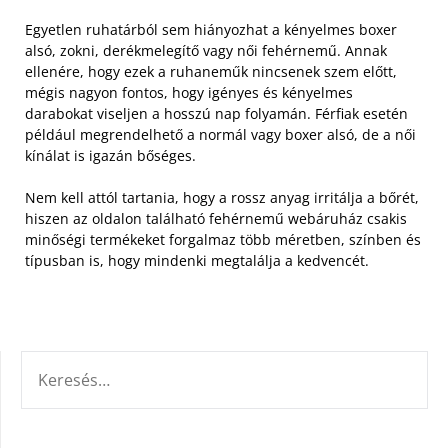
Egyetlen ruhatárból sem hiányozhat a kényelmes boxer
alsó, zokni, derékmelegítő vagy női fehérnemű. Annak
ellenére, hogy ezek a ruhaneműk nincsenek szem előtt,
mégis nagyon fontos, hogy igényes és kényelmes
darabokat viseljen a hosszú nap folyamán. Férfiak esetén
például megrendelhető a normál vagy boxer alsó, de a női
kínálat is igazán bőséges.
Nem kell attól tartania, hogy a rossz anyag irritálja a bőrét,
hiszen az oldalon található fehérnemű webáruház csakis
minőségi termékeket forgalmaz több méretben, színben és
típusban is, hogy mindenki megtalálja a kedvencét.
KERESÉS: