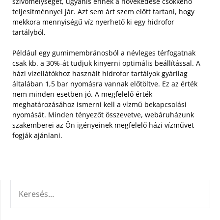
szívómélységet, ugyanis ennek a növekedése csökkenő
teljesítménnyel jár. Azt sem árt szem előtt tartani, hogy
mekkora mennyiségű víz nyerhető ki egy hidrofor
tartályból.
Például egy gumimembránosból a névleges térfogatnak
csak kb. a 30%-át tudjuk kinyerni optimális beállítással. A
házi vízellátókhoz használt hidrofor tartályok gyárilag
általában 1,5 bar nyomásra vannak előtöltve. Ez az érték
nem minden esetben jó. A megfelelő érték
meghatározásához ismerni kell a vízmű bekapcsolási
nyomását. Minden tényezőt összevetve, webáruházunk
szakemberei az Ön igényeinek megfelelő házi vízművet
fogják ajánlani.
KERESÉS: