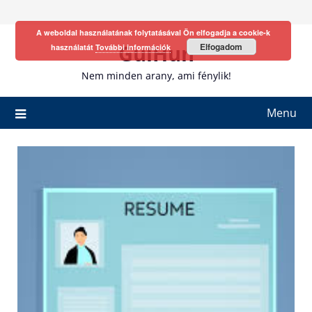
Skip
to
A weboldal használatának folytatásával Ön elfogadja a cookie-k
content
GulHun
Elfogadom
használatát
További információk
Nem minden arany, ami fénylik!
Menu