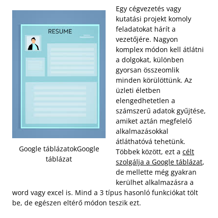
Egy cégvezetés vagy
kutatási projekt komoly
feladatokat hárít a
vezetőjére. Nagyon
komplex módon kell átlátni
a dolgokat, különben
gyorsan összeomlik
minden körülöttünk. Az
üzleti életben
elengedhetetlen a
számszerű adatok gyűjtése,
amiket aztán megfelelő
alkalmazásokkal
átláthatóvá tehetünk.
Google táblázatokGoogle
Többek között, ezt a
célt
táblázat
szolgálja a Google táblázat
,
de mellette még gyakran
kerülhet alkalmazásra a
word vagy excel is. Mind a 3 típus hasonló funkciókat tölt
be, de egészen eltérő módon teszik ezt.