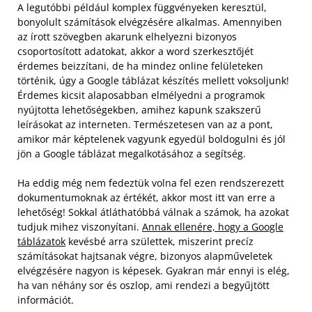
A legutóbbi például komplex függvényeken keresztül,
bonyolult számítások elvégzésére alkalmas. Amennyiben
az írott szövegben akarunk elhelyezni bizonyos
csoportosított adatokat, akkor a word szerkesztőjét
érdemes beizzítani, de ha mindez online felületeken
történik, úgy a Google táblázat készítés mellett voksoljunk!
Érdemes kicsit alaposabban elmélyedni a programok
nyújtotta lehetőségekben, amihez kapunk szakszerű
leírásokat az interneten. Természetesen van az a pont,
amikor már képtelenek vagyunk egyedül boldogulni és jól
jön a Google táblázat megalkotásához a segítség.
Ha eddig még nem fedeztük volna fel ezen rendszerezett
dokumentumoknak az értékét, akkor most itt van erre a
lehetőség! Sokkal átláthatóbbá válnak a számok, ha azokat
tudjuk mihez viszonyítani.
Annak ellenére, hogy a Google
táblázatok
kevésbé arra születtek, miszerint precíz
számításokat hajtsanak végre, bizonyos alapműveletek
elvégzésére nagyon is képesek. Gyakran már ennyi is elég,
ha van néhány sor és oszlop, ami rendezi a begyűjtött
információt.