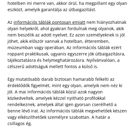
hotelben mi merre van, akkor örül, ha megpillant egy olyan
eszközt, amelyik garantálja az útbaigazítást.
Az
információs táblák pontosan emiatt
nem hiányozhatnak
olyan helyekről, ahol gyakran fordulnak meg olyanok, akik
nem beszélik az adott nyelvet. Ez azon személyeknek is jól
jöhet, akik először vannak a hotelban, étteremben,
múzeumban vagy operában.
Az információs táblák ezért
roppant praktikusak, ugyanis egyszerre jók útbaigazításra,
tájékoztatásra és helymeghatározásra. Nyilvánvalóan, a
célszerű adottságuk mellett fontos a külső is.
Egy mutatósabb darab biztosan hamarabb felkelti az
érdeklődők figyelmét, mint egy olyan, amelyik nem néz ki
jól. A mai információs táblák közül azok nagyon
közkedveltek, amelyek kézzel nyitható profilokkal
rendelkeznek, amelyek által igen gyorsan cserélhető a
benne lévő irat. Az információs táblák megvehetőek készen
vagy elkészíthetőek személyre szabottan. A határ a
csillagos ég.