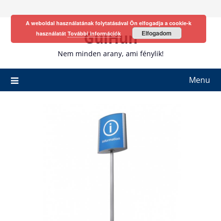
Skip
to
A weboldal használatának folytatásával Ön elfogadja a cookie-k
content
GulHun
Elfogadom
használatát
További információk
Nem minden arany, ami fénylik!
Menu