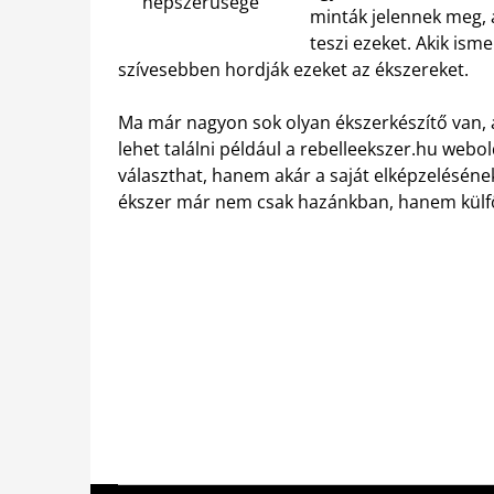
népszerűsége
minták jelennek meg, 
teszi ezeket. Akik is
szívesebben hordják ezeket az ékszereket.
Ma már nagyon sok olyan ékszerkészítő van, a
lehet találni például a rebelleekszer.hu webo
választhat, hanem akár a saját elképzeléséne
ékszer már nem csak hazánkban, hanem külfö