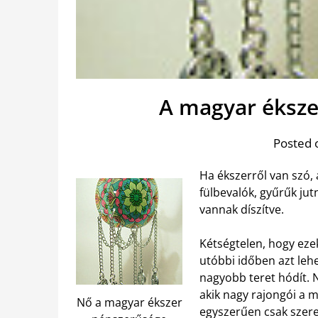
A magyar éksze
Posted 
Ha ékszerről van szó,
fülbevalók, gyűrűk ju
vannak díszítve.
Kétségtelen, hogy eze
utóbbi időben azt leh
nagyobb teret hódít. 
akik nagy rajongói a 
Nő a magyar ékszer
egyszerűen csak szere