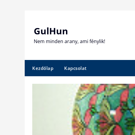
Skip
to
content
GulHun
Nem minden arany, ami fénylik!
Kezdőlap
Kapcsolat