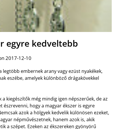
r egyre kedveltebb
on 2017-12-10
 a legtöbb embernek arany vagy ezüst nyakékek,
tnak eszébe, amelyek különböző drágakövekkel
k a kiegészítők még mindig igen népszerűek, de az
et észrevenni, hogy a magyar ékszer is egyre
Nemcsak azok a hölgyek kedvelik különösen ezeket,
magyar népművészetnek, hanem azok is, akik
tik a szépet.
Ezeken az ékszereken gyönyörű