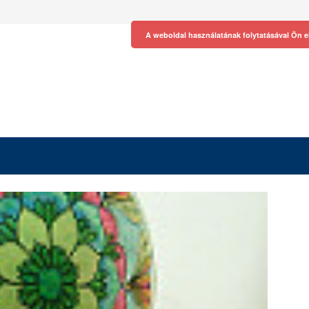
A weboldal használatának folytatásával Ön e