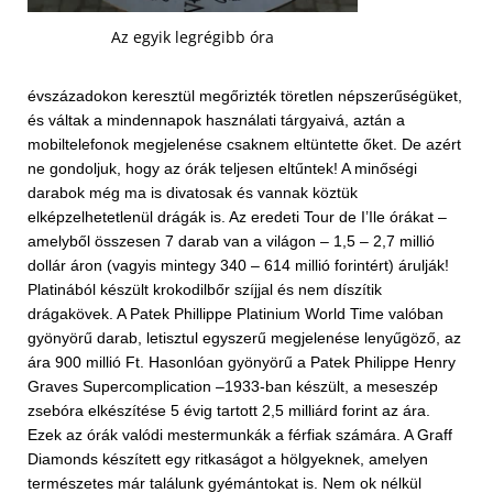
Az egyik legrégibb óra
évszázadokon keresztül megőrizték töretlen népszerűségüket,
és váltak a mindennapok használati tárgyaivá, aztán a
mobiltelefonok megjelenése csaknem eltüntette őket. De azért
ne gondoljuk, hogy az órák teljesen eltűntek! A minőségi
darabok még ma is divatosak és vannak köztük
elképzelhetetlenül drágák is. Az eredeti Tour de I’Ile órákat –
amelyből összesen 7 darab van a világon – 1,5 – 2,7 millió
dollár áron (vagyis mintegy 340 – 614 millió forintért) árulják!
Platinából készült krokodilbőr szíjjal és nem díszítik
drágakövek. A Patek Phillippe Platinium World Time valóban
gyönyörű darab, letisztul egyszerű megjelenése lenyűgöző, az
ára 900 millió Ft.
Hasonlóan gyönyörű a Patek Philippe Henry
Graves Supercomplication –1933-ban készült, a meseszép
zsebóra elkészítése 5 évig tartott 2,5 milliárd forint az ára.
Ezek az órák valódi mestermunkák a férfiak számára. A Graff
Diamonds készített egy ritkaságot a hölgyeknek, amelyen
természetes már találunk gyémántokat is. Nem ok nélkül