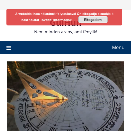
Skip
to
A weboldal használatának folytatásával Ön elfogadja a cookie-k
content
GulHun
Elfogadom
használatát
További információk
Nem minden arany, ami fénylik!
Menu