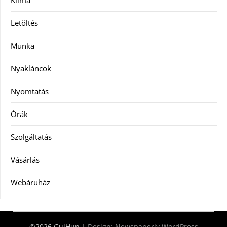
Klíma
Letöltés
Munka
Nyakláncok
Nyomtatás
Órák
Szolgáltatás
Vásárlás
Webáruház
©2026 GulHun
| Design:
Newspaperly WordPress