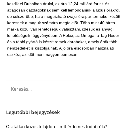
kezdik el Dubaiban árulni, az ára 12,24 milliárd forint. Az
átlagosan gazdagoknak sem kell lemondaniuk a luxus órákról,
de célszerűbb, ha a megbízható svájci óraipar termékei között
keresnek a maguk számára megfelelőt. Több mint 40 híres
márka közül van lehetőségük választani, ízlésük és anyagi
lehetőségeik függvényében. A Rolex, az Omega, a Tag Heuer
és a többi gyártó is készít remek darabokat, amely órák több
nemzedéket is kiszolgálnak. A jó óra elsősorban használati
eszköz, az időt méri, nagyon pontosan.
KERESÉS:
Legutóbbi bejegyzések
Osztatlan közös tulajdon – mit érdemes tudni róla?