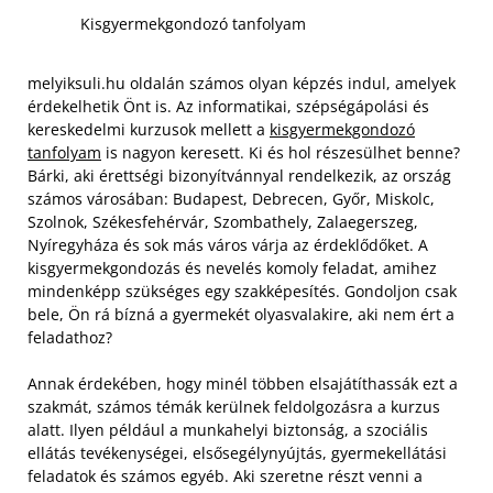
Kisgyermekgondozó tanfolyam
melyiksuli.hu oldalán számos olyan képzés indul, amelyek
érdekelhetik Önt is. Az informatikai, szépségápolási és
kereskedelmi kurzusok mellett a
kisgyermekgondozó
tanfolyam
is nagyon keresett. Ki és hol részesülhet benne?
Bárki, aki érettségi bizonyítvánnyal rendelkezik, az ország
számos városában: Budapest, Debrecen, Győr, Miskolc,
Szolnok, Székesfehérvár, Szombathely, Zalaegerszeg,
Nyíregyháza és sok más város várja az érdeklődőket. A
kisgyermekgondozás és nevelés komoly feladat, amihez
mindenképp szükséges egy szakképesítés. Gondoljon csak
bele, Ön rá bízná a gyermekét olyasvalakire, aki nem ért a
feladathoz?
Annak érdekében, hogy minél többen elsajátíthassák ezt a
szakmát, számos témák kerülnek feldolgozásra a kurzus
alatt. Ilyen például a munkahelyi biztonság, a szociális
ellátás tevékenységei, elsősegélynyújtás, gyermekellátási
feladatok és számos egyéb. Aki szeretne részt venni a