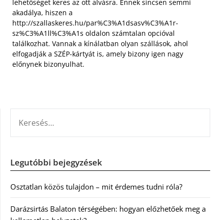
lehetőséget keres az ott alvásra. Ennek sincsen semmi
akadálya, hiszen a
http://szallaskeres.hu/par%C3%A1dsasv%C3%A1r-
sz%C3%A1ll%C3%A1s oldalon számtalan opcióval
találkozhat. Vannak a kínálatban olyan szállások, ahol
elfogadják a SZÉP-kártyát is, amely bizony igen nagy
előnynek bizonyulhat.
KERESÉS:
Legutóbbi bejegyzések
Osztatlan közös tulajdon – mit érdemes tudni róla?
Darázsirtás Balaton térségében: hogyan előzhetőek meg a