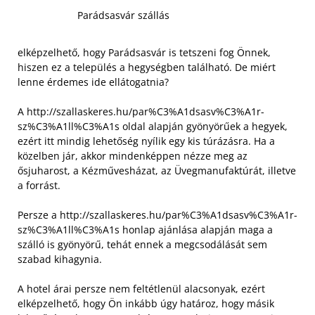
Parádsasvár szállás
elképzelhető, hogy Parádsasvár is tetszeni fog Önnek,
hiszen ez a település a hegységben található. De miért
lenne érdemes ide ellátogatnia?
A http://szallaskeres.hu/par%C3%A1dsasv%C3%A1r-
sz%C3%A1ll%C3%A1s oldal alapján gyönyörűek a hegyek,
ezért itt mindig lehetőség nyílik egy kis túrázásra. Ha a
közelben jár, akkor mindenképpen nézze meg az
ősjuharost, a Kézművesházat, az Üvegmanufaktúrát, illetve
a forrást.
Persze a http://szallaskeres.hu/par%C3%A1dsasv%C3%A1r-
sz%C3%A1ll%C3%A1s honlap ajánlása alapján maga a
szálló is gyönyörű, tehát ennek a megcsodálását sem
szabad kihagynia.
A hotel árai persze nem feltétlenül alacsonyak, ezért
elképzelhető, hogy Ön inkább úgy határoz, hogy másik