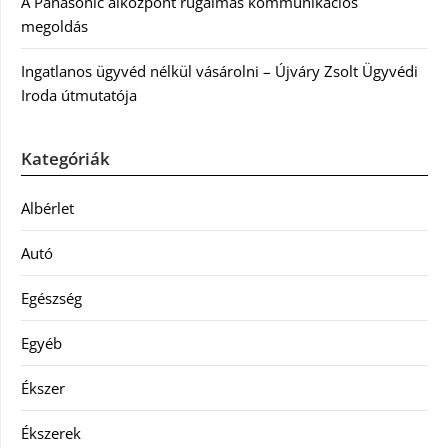
A Panasonic alközpont rugalmas kommunikációs
megoldás
Ingatlanos ügyvéd nélkül vásárolni – Újváry Zsolt Ügyvédi
Iroda útmutatója
Kategóriák
Albérlet
Autó
Egészség
Egyéb
Ékszer
Ékszerek