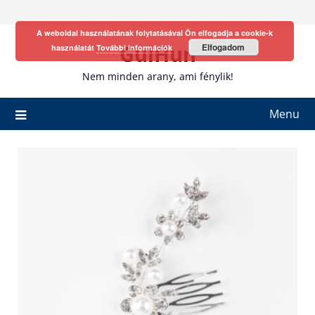
Skip
to
A weboldal használatának folytatásával Ön elfogadja a cookie-k
content
GulHun
Elfogadom
használatát
További információk
Nem minden arany, ami fénylik!
Menu