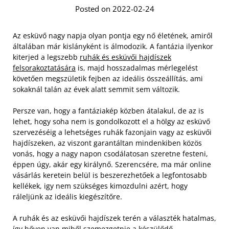
Posted on 2022-02-24
Az esküvő nagy napja olyan pontja egy nő életének, amiről
általában már kislányként is álmodozik. A fantázia ilyenkor
kiterjed a legszebb
ruhák és esküvői hajdíszek
felsorakoztatására
is, majd hosszadalmas mérlegelést
követően megszületik fejben az ideális összeállítás, ami
sokaknál talán az évek alatt semmit sem változik.
Persze van, hogy a fantáziakép közben átalakul, de az is
lehet, hogy soha nem is gondolkozott el a hölgy az esküvő
szervezéséig a lehetséges ruhák fazonjain vagy az esküvői
hajdíszeken, az viszont garantáltan mindenkiben közös
vonás, hogy a nagy napon csodálatosan szeretne festeni,
éppen úgy, akár egy királynő.
Szerencsére, ma már online
vásárlás keretein belül is beszerezhetőek a legfontosabb
kellékek, igy nem szükséges kimozdulni azért, hogy
ráleljünk az ideális kiegészítőre.
A ruhák és az esküvői hajdíszek terén a választék hatalmas,
így bőven van miből szemezgetnie a készülődő