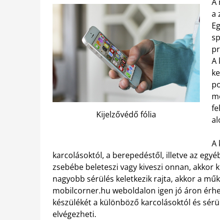
A 
a 
E
sp
pr
A 
ke
po
mo
fe
Kijelzővédő fólia
al
A 
karcolásoktól, a berepedéstől, illetve az egyéb
zsebébe beleteszi vagy kiveszi onnan, akkor 
nagyobb sérülés keletkezik rajta, akkor a műkö
mobilcorner.hu weboldalon igen jó áron érhe
készülékét a különböző karcolásoktól és sérül
elvégezheti.