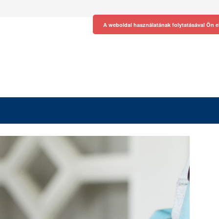
A weboldal használatának folytatásával Ön e