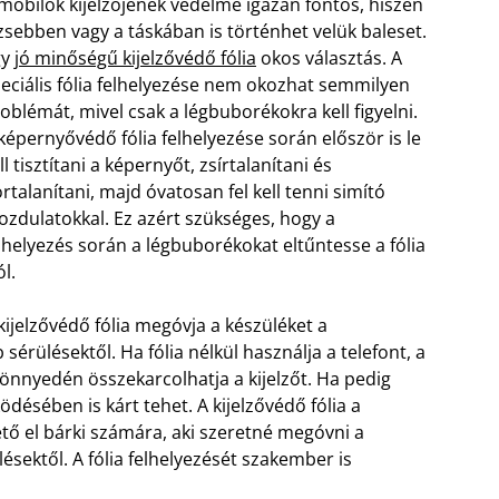
mobilok kijelzőjének védelme igazán fontos, hiszen
zsebben vagy a táskában is történhet velük baleset.
gy
jó minőségű kijelzővédő fólia
okos választás. A
eciális fólia felhelyezése nem okozhat semmilyen
oblémát, mivel csak a légbuborékokra kell figyelni.
képernyővédő fólia felhelyezése során először is le
ll tisztítani a képernyőt, zsírtalanítani és
rtalanítani, majd óvatosan fel kell tenni simító
zdulatokkal. Ez azért szükséges, hogy a
lhelyezés során a légbuborékokat eltűntesse a fólia
ól.
kijelzővédő fólia megóvja a készüléket a
 sérülésektől. Ha fólia nélkül használja a telefont, a
könnyedén összekarcolhatja a kijelzőt. Ha pedig
désében is kárt tehet. A kijelzővédő fólia a
tő el bárki számára, aki szeretné megóvni a
ésektől. A fólia felhelyezését szakember is