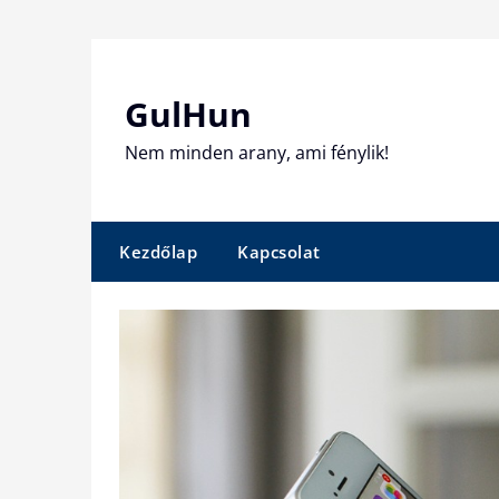
Skip
to
content
GulHun
Nem minden arany, ami fénylik!
Kezdőlap
Kapcsolat