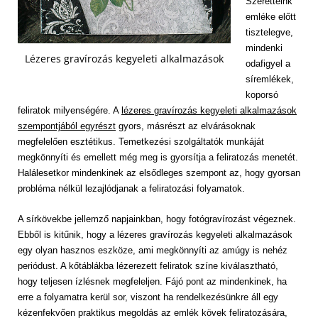
Szeretteink
emléke előtt
tisztelegve,
mindenki
Lézeres gravírozás kegyeleti alkalmazások
odafigyel a
síremlékek,
koporsó
feliratok milyenségére. A
lézeres gravírozás kegyeleti alkalmazások
szempontjából egyrészt
gyors, másrészt az elvárásoknak
megfelelően esztétikus. Temetkezési szolgáltatók munkáját
megkönnyíti és emellett még meg is gyorsítja a feliratozás menetét.
Halálesetkor mindenkinek az elsődleges szempont az, hogy gyorsan
probléma nélkül lezajlódjanak a feliratozási folyamatok.
A sírkövekbe jellemző napjainkban, hogy fotógravírozást végeznek.
Ebből is kitűnik, hogy a lézeres gravírozás kegyeleti alkalmazások
egy olyan hasznos eszköze, ami megkönnyíti az amúgy is nehéz
periódust. A kőtáblákba lézerezett feliratok színe kiválasztható,
hogy teljesen ízlésnek megfeleljen. Fájó pont az mindenkinek, ha
erre a folyamatra kerül sor, viszont ha rendelkezésünkre áll egy
kézenfekvően praktikus megoldás az emlék kövek feliratozására,