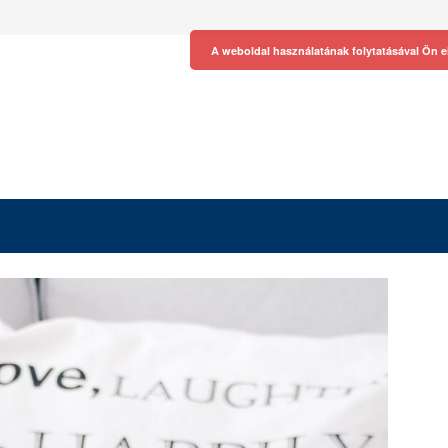
A weboldal használatának folytatásával Ön e