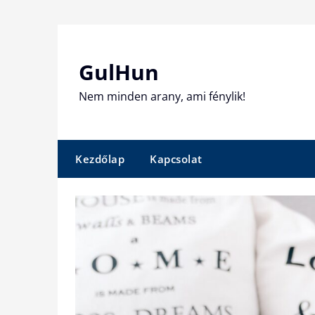
Skip
to
content
GulHun
Nem minden arany, ami fénylik!
Kezdőlap
Kapcsolat