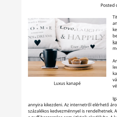
Posted 
Ti
an
ke
be
k
me
Am
le
ka
vá
Luxus kanapé
vé
Ig
annyira kikezdeni. Az internetről elérhető á
százalékos kedvezménnyel is rendelhetnek. A 