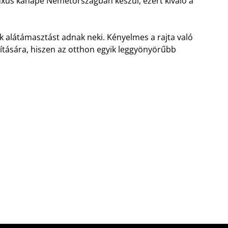
luxus kanapé Németországban készül, ezért kiváló a
 alátámasztást adnak neki. Kényelmes a rajta való
lítására, hiszen az otthon egyik leggyönyörűbb