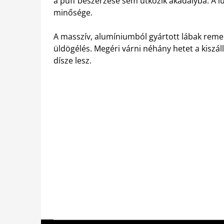
a puff beszerzése sem ütközik akadályba. A 
minősége.
A masszív, alumíniumból gyártott lábak remek
üldögélés. Megéri várni néhány hetet a kiszál
dísze lesz.