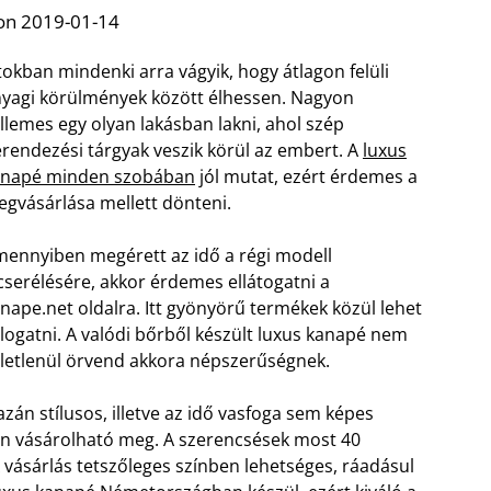
on 2019-01-14
tokban mindenki arra vágyik, hogy átlagon felüli
yagi körülmények között élhessen. Nagyon
llemes egy olyan lakásban lakni, ahol szép
rendezési tárgyak veszik körül az embert. A
luxus
anapé minden szobában
jól mutat, ezért érdemes a
gvásárlása mellett dönteni.
ennyiben megérett az idő a régi modell
cserélésére, akkor érdemes ellátogatni a
nape.net oldalra. Itt gyönyörű termékek közül lehet
logatni. A valódi bőrből készült luxus kanapé nem
letlenül örvend akkora népszerűségnek.
azán stílusos, illetve az idő vasfoga sem képes
ron vásárolható meg. A szerencsések most 40
vásárlás tetszőleges színben lehetséges, ráadásul