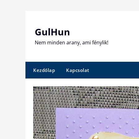
Skip
to
content
GulHun
Nem minden arany, ami fénylik!
Kezdőlap
Kapcsolat