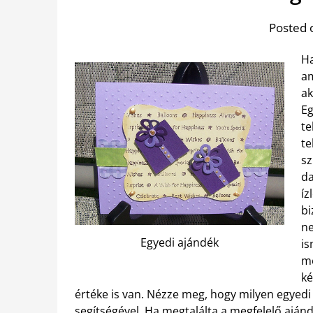
Posted 
Ha
am
ak
Eg
te
te
sz
da
íz
bi
ne
Egyedi ajándék
is
me
ké
értéke is van. Nézze meg, hogy milyen egyed
segítségével. Ha megtalálta a megfelelő aján