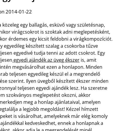
on 2014-01-22
 közeleg egy ballagás, esküvő vagy születésnap,
ikor virágcsokrot is szoktak adni meglepetésként,
kor érdemes egy kicsit feldobni a virágkompozíciót.
y egyedileg készített szalag a csokorba tűzve
ljesen egyedivé tudja tenni az adott csokrot. Egy
ljesen
egyedi ajándék az üveg ékszer
is, amit
intén megvásárolhat ezen a honlapon. Minden
rab teljesen egyedileg készül el a megrendelő
lése szerint. Ilyen üvegből készített ékszer minden
zonnyal teljesen egyedi ajándék lesz.
Ha szeretne
m szokványos meglepetést okozni, akkor
merkedjen meg a honlap ajánlataival, amelyen
gtalálja a legjobb megoldást! Kézzel hímzett
peket is vásárolhat, amelyeknek már elég komoly
i ajándékkal kedveskedhet, ennek a honlapnak a
dékot, akkor adja le a megrendelését minél