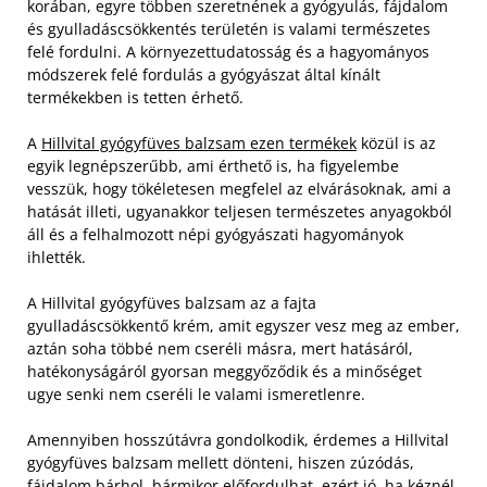
korában, egyre többen szeretnének a gyógyulás, fájdalom
és gyulladáscsökkentés területén is valami természetes
felé fordulni. A környezettudatosság és a hagyományos
módszerek felé fordulás a gyógyászat által kínált
termékekben is tetten érhető.
A
Hillvital gyógyfüves balzsam ezen termékek
közül is az
egyik legnépszerűbb, ami érthető is, ha figyelembe
vesszük, hogy tökéletesen megfelel az elvárásoknak, ami a
hatását illeti, ugyanakkor teljesen természetes anyagokból
áll és a felhalmozott népi gyógyászati hagyományok
ihlették.
A Hillvital gyógyfüves balzsam az a fajta
gyulladáscsökkentő krém, amit egyszer vesz meg az ember,
aztán soha többé nem cseréli másra, mert hatásáról,
hatékonyságáról gyorsan meggyőződik és a minőséget
ugye senki nem cseréli le valami ismeretlenre.
Amennyiben hosszútávra gondolkodik, érdemes a Hillvital
gyógyfüves balzsam mellett dönteni, hiszen zúzódás,
fájdalom bárhol, bármikor előfordulhat, ezért jó, ha kéznél