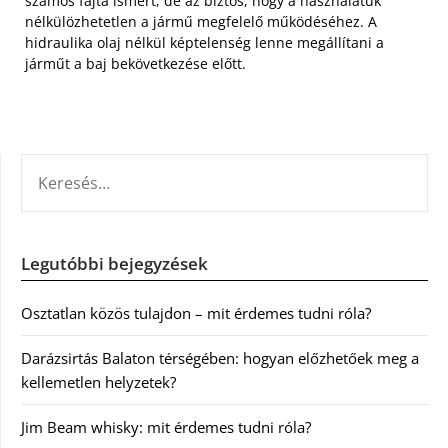
számos fajta ismert, de az biztos, hogy a használatuk
nélkülözhetetlen a jármű megfelelő működéséhez. A
hidraulika olaj nélkül képtelenség lenne megállítani a
járműt a baj bekövetkezése előtt.
KERESÉS:
Legutóbbi bejegyzések
Osztatlan közös tulajdon – mit érdemes tudni róla?
Darázsirtás Balaton térségében: hogyan előzhetőek meg a
kellemetlen helyzetek?
Jim Beam whisky: mit érdemes tudni róla?