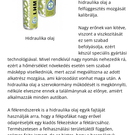
hidraulika olaj a
felfüggesztés mozgását
kalibrálja.
Nagy erőnek van kitéve,
viszont a viszkozitását
Hidraulika olaj
ez sem szabad
befolyásolja, ezért
készül speciális gyártási
technológiával. Mivel rendkívül nagy nyomás nehezedik rá,
ezért a hőmérséklet növekedés esetén sem szabad
másképp viselkedniük, mert azzal megváltozna az adott
alkatrész mozgása, ami károsodást vonhat maga után.
A
hidraulika olaj a szervokormány működését is megkönnyíti,
nélküle elveszne ennek a találmánynak az előnye, amiért
alkalmazzák minden autóban.
A fékrendszerek is a hidraulika olaj egyik fajtáját
használják arra, hogy a fékpofákat nagy erővel
odapréseljék egy kiadós fékezéskor a féktárcsához.
Természetesen a felhasználási területüktől függően,