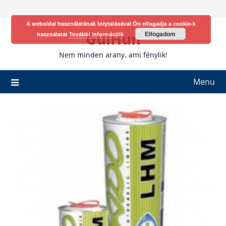
Skip
to
A weboldal használatának folytatásával Ön elfogadja a cookie-k
content
GulHun
Elfogadom
használatát
További információk
Nem minden arany, ami fénylik!
Menu