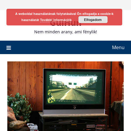
Skip
to
A weboldal használatának folytatásával Ön elfogadja a cookie-k
content
GulHun
Elfogadom
használatát
További információk
Nem minden arany, ami fénylik!
Menu