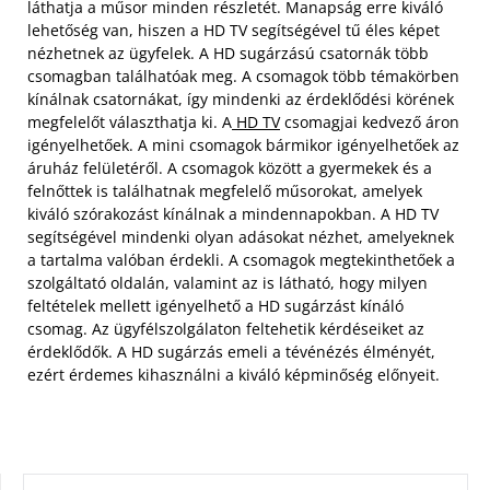
láthatja a műsor minden részletét. Manapság erre kiváló
lehetőség van, hiszen a HD TV segítségével tű éles képet
nézhetnek az ügyfelek. A HD sugárzású csatornák több
csomagban találhatóak meg. A csomagok több témakörben
kínálnak csatornákat, így mindenki az érdeklődési körének
megfelelőt választhatja ki. A
HD TV
csomagjai kedvező áron
igényelhetőek. A mini csomagok bármikor igényelhetőek az
áruház felületéről.
A csomagok között a gyermekek és a
felnőttek is találhatnak megfelelő műsorokat, amelyek
kiváló szórakozást kínálnak a mindennapokban. A HD TV
segítségével mindenki olyan adásokat nézhet, amelyeknek
a tartalma valóban érdekli. A csomagok megtekinthetőek a
szolgáltató oldalán, valamint az is látható, hogy milyen
feltételek mellett igényelhető a HD sugárzást kínáló
csomag. Az ügyfélszolgálaton feltehetik kérdéseiket az
érdeklődők. A HD sugárzás emeli a tévénézés élményét,
ezért érdemes kihasználni a kiváló képminőség előnyeit.
KERESÉS: