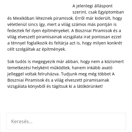
A jelenlegi álláspont
szerint, csak Egyiptomban
és Mexikóban léteznek piramisok. Erről már kiderült, hogy
véletlenül sincs így, mert a világ számos más pontján is
fedeztek fel ilyen építményeket. A Boszniai Piramisok és a
világ elveszett piramisainak vizsgálata irat pontosan ezzel
a ténnyel foglalkozik és feltárja azt is, hogy milyen konkrét
célt szolgáltak az építmények.
Sok tudós is megegyezik már abban, hogy nem a közismert
temetkezési helyként működtek, hanem inkább avató
jelleggel voltak felruházva. Tudjunk meg még többet A
Boszniai Piramisok és a világ elveszett piramisainak
vizsgálata könyvből és tágítsuk ki a látókörünket!
KERESÉS: