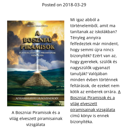
Posted on 2018-03-29
Mi igaz abból a
történelemből, amit ma
tanítanak az iskolákban?
Tényleg annyira
felfedeztek már mindent,
hogy semmi újra nincs
bizonyíték? Ezért van az,
hogy gyerekek, szülők és
nagyszülők ugyanazt
tanulják? Valójában
minden évben történnek
feltárások, de ezeket nem
kötik az emberek orrára.
A
Boszniai Piramisok és a
világ elveszett
piramisainak vizsgálata
A Boszniai Piramisok és a
című könyv is ennek
világ elveszett piramisainak
bizonyítéka.
vizsgálata