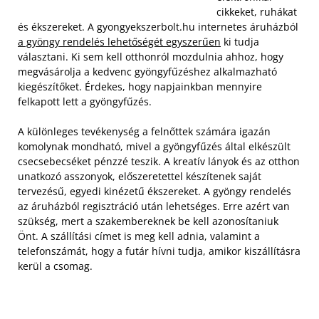
cikkeket, ruhákat
és ékszereket. A gyongyekszerbolt.hu internetes áruházból
a gyöngy rendelés lehetőségét egyszerűen
ki tudja
választani. Ki sem kell otthonról mozdulnia ahhoz, hogy
megvásárolja a kedvenc gyöngyfűzéshez alkalmazható
kiegészítőket. Érdekes, hogy napjainkban mennyire
felkapott lett a gyöngyfűzés.
A különleges tevékenység a felnőttek számára igazán
komolynak mondható, mivel a gyöngyfűzés által elkészült
csecsebecséket pénzzé teszik. A kreatív lányok és az otthon
unatkozó asszonyok, előszeretettel készítenek saját
tervezésű, egyedi kinézetű ékszereket. A gyöngy rendelés
az áruházból regisztráció után lehetséges. Erre azért van
szükség, mert a szakembereknek be kell azonosítaniuk
Önt. A szállítási címet is meg kell adnia, valamint a
telefonszámát, hogy a futár hívni tudja, amikor kiszállításra
kerül a csomag.