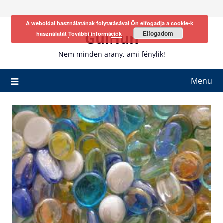
Skip
to
A weboldal használatának folytatásával Ön elfogadja a cookie-k
content
GulHun
Elfogadom
használatát
További információk
Nem minden arany, ami fénylik!
Menu