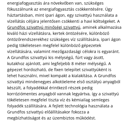
energiafogyasztás ára növekvőben van, szükséges
fókuszálnunk az energiafogyasztás csökkentésére. Úgy
háztartásban, mint ipari ágon, egy szivattyú használata a
vízellátás céljára jelentősen csökkenti a havi költségeket. A
Grundfos szivattyú minőségi szivattyú
, aminek alkalmazása
kiváló házi vízellátásra, kertek öntözésére, különböző
öntözőrendszerekhez szükséges víz szállítására, ipari ágon
pedig tökéletesen megfelel különböző gépezetek
vízellátására, valamint mezőgazdasági célokra is egyaránt.
A Grundfos szivattyú kis mélységű, fúrt vagy ásott,
kutakhoz ajánlott, ami legfeljebb 8 méter mélységű. A
gépezet hordozható, de fixen telepítet szivattyúként is
lehet használni, mivel kompakt a kialakítása. A Grundfos
szivattyú mindenegyes alkotóeleme első osztályú anyagból
készült, a folyadékkal érintkező részek pedig
korróziómentes anyagból vannak legyártva, így a szivattyú
tökéletesen megfelel tiszta víz és kémiailag semleges
folyadék szállítására. A fejlett technológia használata a
Grundfos szivattyú előállításakor fokozza a
megbízhatóságot és az üzembiztos működést.