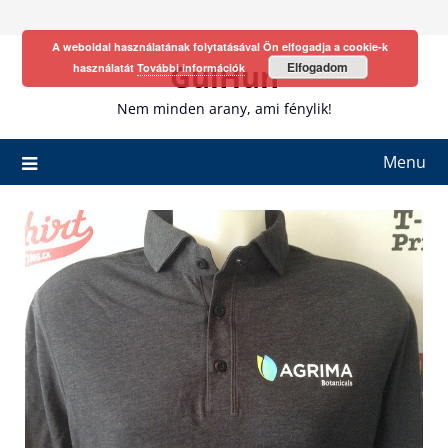
Skip
to
A weboldal használatának folytatásával Ön elfogadja a cookie-k
content
GulHun
Elfogadom
használatát
További információk
Nem minden arany, ami fénylik!
Menu