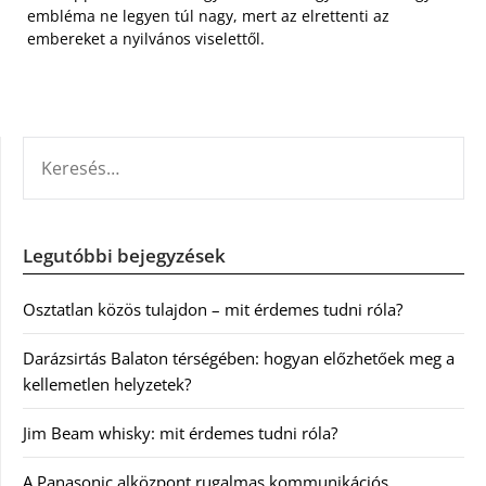
embléma ne legyen túl nagy, mert az elrettenti az
embereket a nyilvános viselettől.
KERESÉS:
Legutóbbi bejegyzések
Osztatlan közös tulajdon – mit érdemes tudni róla?
Darázsirtás Balaton térségében: hogyan előzhetőek meg a
kellemetlen helyzetek?
Jim Beam whisky: mit érdemes tudni róla?
A Panasonic alközpont rugalmas kommunikációs