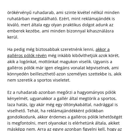
örökérvényű ruhadarab, ami szinte kivétel nélkül minden
ruhatárban megtalálható. Ezért, mint reklámajándék is
kiváló, mert általa egy olyan praktikus dolgot adunk az
emberek kezébe, ami minden bizonnyal kihasználásra
kerül.
Ha pedig még biztosabbak szeretnénk lenni,
akkor a
galléros pólók révén
még inkább kibővíthetjük azok körét,
akik a logónkat, mottónkat magukon viselik. Ugyanis a
galléros pólók már igen elegáns vonalat képviselnek, ami
könnyedén beilleszthető azon személyes szettekbe is, akik
nem szeretik a sportos viseletet.
Ez a ruhadarab azonban megőrzi a hagyományos pólók
kényelmét, ugyanakkor a gallér által megtörik a sportos,
laza hatás, így akár még egy öltönykabáttal, nadrággal is
viselhető. Tehát, ha reklámajándékként pólókban
gondolkodunk, akkor érdemes a galléros pólók lehetőségét
is megfontolni, mert olyanokat is elérhetünk általa, akiket
másképp nem. Arra az egyre azonban figyelni kell, hogy az