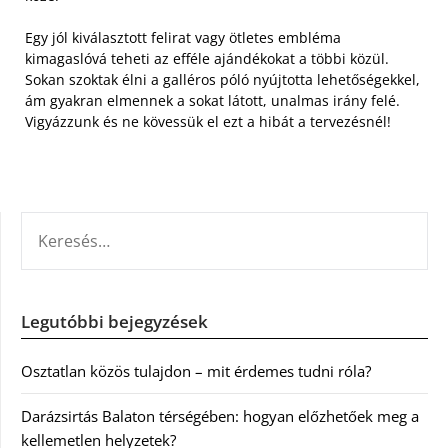
Egy jól kiválasztott felirat vagy ötletes embléma
kimagaslóvá teheti az efféle ajándékokat a többi közül.
Sokan szoktak élni a galléros póló nyújtotta lehetőségekkel,
ám gyakran elmennek a sokat látott, unalmas irány felé.
Vigyázzunk és ne kövessük el ezt a hibát a tervezésnél!
KERESÉS:
Legutóbbi bejegyzések
Osztatlan közös tulajdon – mit érdemes tudni róla?
Darázsirtás Balaton térségében: hogyan előzhetőek meg a
kellemetlen helyzetek?