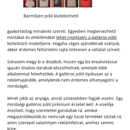
Bármilyen póló kivitelezhető
gyakorlatilag mindenki szereti. Egyedien megtervezhető
mintákat és emblémákat
lehet nyomtatni a galléros póló
különböző modelljeire. Hogyha céges ajándéknak szánjuk,
akkor érdemes feltűntetni rajta ízlésesen a vállalat színeit.
Sohasem megy ki a divatból, hiszen egy kis kreativitással
igazán divatos darabok készülhetnek, amelyek több
alkalommal felvehetőek. A galléros póló tipikusan az a
reklámajándék, amelyiknek nem érdemes elhanyagolni a
minőségét.
Minél jobb az anyaga, annál szívesebben fogják viselni. Egy
minőségi galléros póló prémium érzetet kelt. A viselője
érezheti, hogy szeretettel gondoltak rá, amikor
megajándékozták és nemcsak egy tucat terméket sóztak rá,
amin szerepel valamilyen reklámfelirat, amihez semmi
köze.