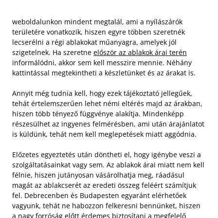
weboldalunkon mindent megtalál, ami a nyílászárók
területére vonatkozik, hiszen egyre többen szeretnék
lecserélni a régi ablakokat műanyagra, amelyek jól
szigetelnek. Ha szeretne
először az ablakok árai terén
informálódni, akkor sem kell messzire mennie. Néhány
kattintással megtekintheti a készletünket és az árakat is.
Annyit még tudnia kell, hogy ezek tájékoztató jellegűek,
tehát értelemszerűen lehet némi eltérés majd az árakban,
hiszen több tényező függvénye alakítja. Mindenképp
részesülhet az ingyenes felmérésben, ami után árajánlatot
is küldünk, tehát nem kell meglepetések miatt aggódnia.
Előzetes egyeztetés után döntheti el, hogy igénybe veszi a
szolgáltatásainkat vagy sem. Az ablakok árai miatt nem kell
félnie, hiszen jutányosan vásárolhatja meg, ráadásul
magát az ablakcserét az eredeti összeg feléért számítjuk
fel. Debrecenben és Budapesten egyaránt elérhetőek
vagyunk, tehát ne habozzon felkeresni bennünket, hiszen
a nagy forróság előtt érdemes biztosítani a megfelelő