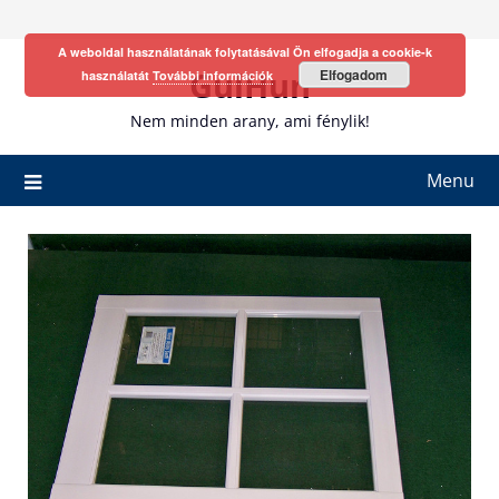
Skip
to
A weboldal használatának folytatásával Ön elfogadja a cookie-k
content
GulHun
Elfogadom
használatát
További információk
Nem minden arany, ami fénylik!
Menu