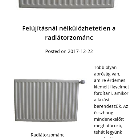
Felújításnál nélkülözhetetlen a
radiátorzománc
Posted on 2017-12-22
Több olyan
apróság van,
amire érdemes
kiemelt figyelmet
fordítani, amikor
a lakást
berendezzük. Az
összhang
mindenekelőtt
meghatározó,
tehát legyünk
Radiátorzománc