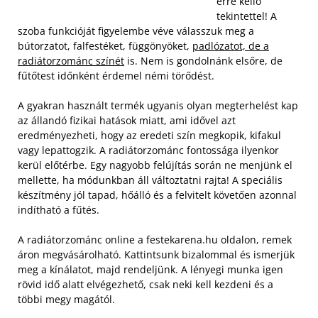
erre kellő
tekintettel! A
szoba funkcióját figyelembe véve válasszuk meg a
bútorzatot, falfestéket, függönyöket,
padlózatot, de a
radiátorzománc színét
is. Nem is gondolnánk elsőre, de
fűtőtest időnként érdemel némi törődést.
A gyakran használt termék ugyanis olyan megterhelést kap
az állandó fizikai hatások miatt, ami idővel azt
eredményezheti, hogy az eredeti szín megkopik, kifakul
vagy lepattogzik. A radiátorzománc fontossága ilyenkor
kerül előtérbe. Egy nagyobb felújítás során ne menjünk el
mellette, ha módunkban áll változtatni rajta! A speciális
készítmény jól tapad, hőálló és a felvitelt követően azonnal
indítható a fűtés.
A radiátorzománc online a festekarena.hu oldalon, remek
áron megvásárolható. Kattintsunk bizalommal és ismerjük
meg a kínálatot, majd rendeljünk. A lényegi munka igen
rövid idő alatt elvégezhető, csak neki kell kezdeni és a
többi megy magától.