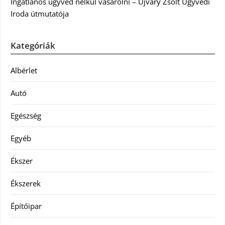
Ingatlanos ügyvéd nélkül vásárolni – Újváry Zsolt Ügyvédi
Iroda útmutatója
Kategóriák
Albérlet
Autó
Egészség
Egyéb
Ékszer
Ékszerek
Építőipar