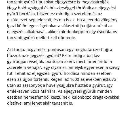
tanzanit gyűrű típusokat eljegyzésre is megvásárolják.
Nagy boldogsággal és büszkeséggel történik az eljegyzési
gyűrű hordása, hiszen ez mindig a szerelem és az
elkötelezettség jele volt, és ma is az. Ha a leendő vőlegény
igazi különlegességet akar a választottja ujjára húzni az
eljegyzés alkalmával, akkor mindenképpen egy csodálatos
tanzanit gyűrű mellett kell döntenie.
Azt tudja, hogy miért pontosan egy meghatározott ujjra
húzzuk az eljegyzési gyűrűt? Ezt mindig a bal kéz
gyűrűujján viseljük, pontosan azért, mert innen indul a
„szerelem vénája”, egy olyan ér, amelyik egyenesen a szívig
fut. Tehát az eljegyzési gyűrű hordása minden esetben
ezen az ujjon történik. Régen, az 1600-as években esküvő
után az asszonyok a hüvelykujjukra húzták a gyűrűt, így
emlékezvén Szűz Máriára. Az eljegyzési gyűrűk minden
esetben nemesfémből készülnek, különböző drágakövekkel
díszítve, ami lehet akár tanzanit is.