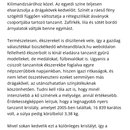
Kilimandzsáróhoz közel. Az egyedi színe teljesen
elvarázsolja a drágakövek kedvelőit. Színét a ráeső fény
szögétől függően változtatja a rétegszilikát ásványok
csoportjába tartozó tanzanit. Zafírkék, lila és sötét bordó
árnyalatok váltják benne egymást.
Természetesen, ékszereket is díszítenek vele, így a gazdag
választékkal büszkélkedő whiteandblack.hu weboldalon
fellelhető ékszerbolt is kínál eladásra tanzanit gyűrű
modelleket, de medálokat, fülbevalókat is. Ugyanis a
csiszolt tanzanitok ékszerekbe foglalva egyre
népszerűbbek napjainkban, hiszen igazi ritkaságok, és
nem lehet összetéveszteni ezeket semmilyen más
drágakővel, az utánozhatatlan színjátékuknak
köszönhetően. Tudni kell róla azt is, hogy minél
intenzívebb a kő színének a mélysége, annál értékesebb.
Érdekességképpen leírjuk, hogy a legnagyobb nyers
tanzanit kristály, amelyet 2005-ben találtak, 16 839 karátos
volt, a súlya pedig körülbelül 3,38 kg.
Mivel sokan kedvelik ezt a különleges kristályt, így a