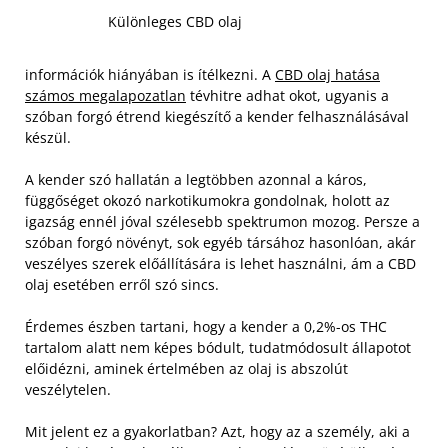
Különleges CBD olaj
információk hiányában is ítélkezni. A
CBD olaj hatása
számos megalapozatlan
tévhitre adhat okot, ugyanis a
szóban forgó étrend kiegészítő a kender felhasználásával
készül.
A kender szó hallatán a legtöbben azonnal a káros,
függőséget okozó narkotikumokra gondolnak, holott az
igazság ennél jóval szélesebb spektrumon mozog. Persze a
szóban forgó növényt, sok egyéb társához hasonlóan, akár
veszélyes szerek előállítására is lehet használni, ám a CBD
olaj esetében erről szó sincs.
Érdemes észben tartani, hogy a kender a 0,2%-os THC
tartalom alatt nem képes bódult, tudatmódosult állapotot
előidézni, aminek értelmében az olaj is abszolút
veszélytelen.
Mit jelent ez a gyakorlatban? Azt, hogy az a személy, aki a