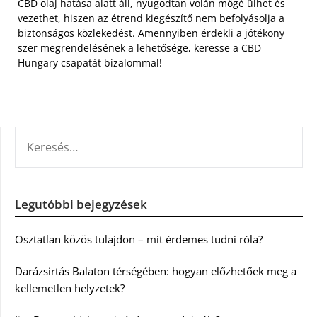
CBD olaj hatása alatt áll, nyugodtan volán mögé ülhet és
vezethet, hiszen az étrend kiegészítő nem befolyásolja a
biztonságos közlekedést. Amennyiben érdekli a jótékony
szer megrendelésének a lehetősége, keresse a CBD
Hungary csapatát bizalommal!
KERESÉS:
Legutóbbi bejegyzések
Osztatlan közös tulajdon – mit érdemes tudni róla?
Darázsirtás Balaton térségében: hogyan előzhetőek meg a
kellemetlen helyzetek?