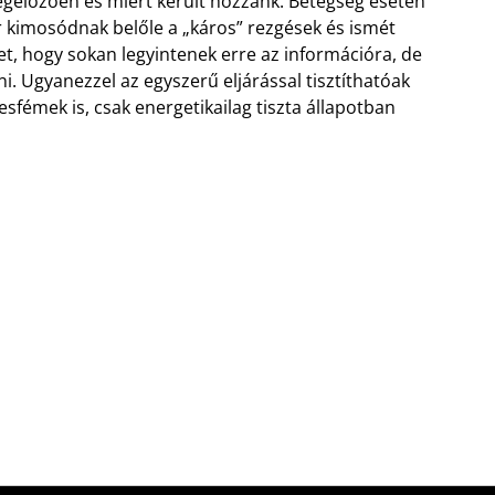
 megelőzően és miért került hozzánk. Betegség esetén
or kimosódnak belőle a „káros” rezgések és ismét
het, hogy sokan legyintenek erre az információra, de
ni. Ugyanezzel az egyszerű eljárással tisztíthatóak
esfémek is, csak energetikailag tiszta állapotban