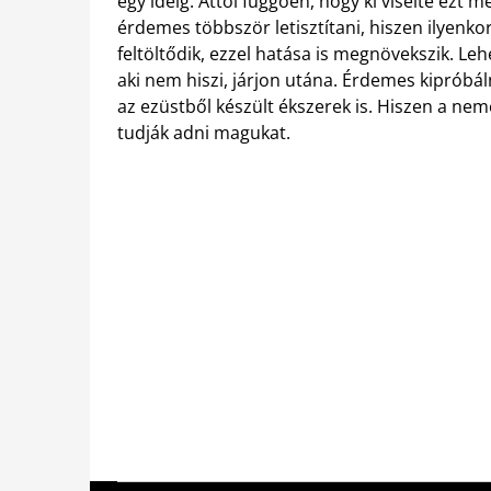
egy ideig. Attól függően, hogy ki viselte ezt
érdemes többször letisztítani, hiszen ilyenk
feltöltődik, ezzel hatása is megnövekszik. Le
aki nem hiszi, járjon utána. Érdemes kipróbál
az ezüstből készült ékszerek is. Hiszen a nem
tudják adni magukat.