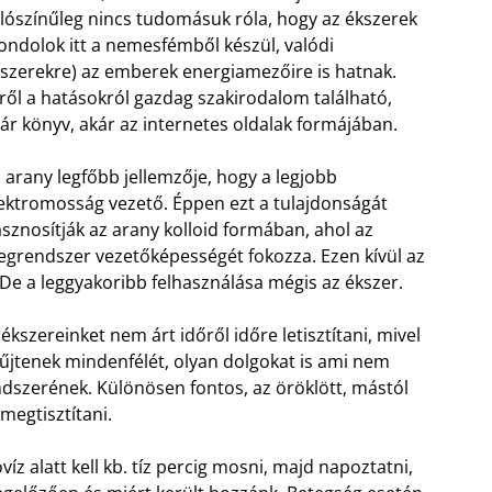
lószínűleg nincs tudomásuk róla, hogy az ékszerek
ondolok itt a nemesfémből készül, valódi
szerekre) az emberek energiamezőire is hatnak.
ről a hatásokról gazdag szakirodalom található,
ár könyv, akár az internetes oldalak formájában.
 arany legfőbb jellemzője, hogy a legjobb
ektromosság vezető. Éppen ezt a tulajdonságát
sznosítják az arany kolloid formában, ahol az
egrendszer vezetőképességét fokozza. Ezen kívül az
 De a leggyakoribb felhasználása mégis az ékszer.
kszereinket nem árt időről időre letisztítani, mivel
űjtenek mindenfélét, olyan dolgokat is ami nem
endszerének. Különösen fontos, az öröklött, mástól
megtisztítani.
z alatt kell kb. tíz percig mosni, majd napoztatni,