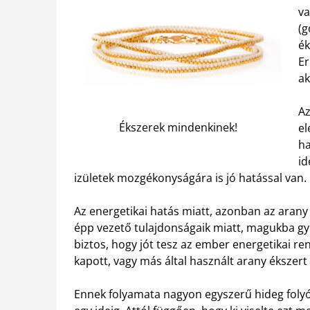
va
(g
ék
Er
ak
Az
Ékszerek mindenkinek!
el
ha
id
izületek mozgékonyságára is jó hatással van.
Az energetikai hatás miatt, azonban az arany é
épp vezető tulajdonságaik miatt, magukba gy
biztos, hogy jót tesz az ember energetikai r
kapott, vagy más által használt arany ékszert 
Ennek folyamata nagyon egyszerű hideg folyóví