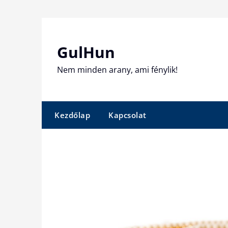
Skip
to
content
GulHun
Nem minden arany, ami fénylik!
Kezdőlap
Kapcsolat