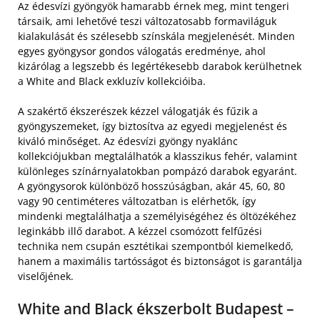
Az édesvízi gyöngyök hamarabb érnek meg, mint tengeri
társaik, ami lehetővé teszi változatosabb formaviláguk
kialakulását és szélesebb színskála megjelenését. Minden
egyes gyöngysor gondos válogatás eredménye, ahol
kizárólag a legszebb és legértékesebb darabok kerülhetnek
a White and Black exkluzív kollekcióiba.
A szakértő ékszerészek kézzel válogatják és fűzik a
gyöngyszemeket, így biztosítva az egyedi megjelenést és
kiváló minőséget. Az édesvízi gyöngy nyaklánc
kollekciójukban megtalálhatók a klasszikus fehér, valamint
különleges színárnyalatokban pompázó darabok egyaránt.
A gyöngysorok különböző hosszúságban, akár 45, 60, 80
vagy 90 centiméteres változatban is elérhetők, így
mindenki megtalálhatja a személyiségéhez és öltözékéhez
leginkább illő darabot. A kézzel csomózott felfűzési
technika nem csupán esztétikai szempontból kiemelkedő,
hanem a maximális tartósságot és biztonságot is garantálja
viselőjének.
White and Black ékszerbolt Budapest –