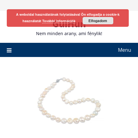
Skip
to
A weboldal használatának folytatásával Ön elfogadja a cookie-k
content
GulHun
Elfogadom
használatát
További információk
Nem minden arany, ami fénylik!
Menu