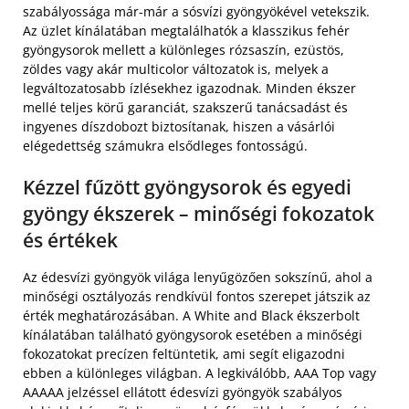
szabályossága már-már a sósvízi gyöngyökével vetekszik.
Az üzlet kínálatában megtalálhatók a klasszikus fehér
gyöngysorok mellett a különleges rózsaszín, ezüstös,
zöldes vagy akár multicolor változatok is, melyek a
legváltozatosabb ízlésekhez igazodnak. Minden ékszer
mellé teljes körű garanciát, szakszerű tanácsadást és
ingyenes díszdobozt biztosítanak, hiszen a vásárlói
elégedettség számukra elsődleges fontosságú.
Kézzel fűzött gyöngysorok és egyedi
gyöngy ékszerek – minőségi fokozatok
és értékek
Az édesvízi gyöngyök világa lenyűgözően sokszínű, ahol a
minőségi osztályozás rendkívül fontos szerepet játszik az
érték meghatározásában. A White and Black ékszerbolt
kínálatában található gyöngysorok esetében a minőségi
fokozatokat precízen feltüntetik, ami segít eligazodni
ebben a különleges világban. A legkiválóbb, AAA Top vagy
AAAAA jelzéssel ellátott édesvízi gyöngyök szabályos