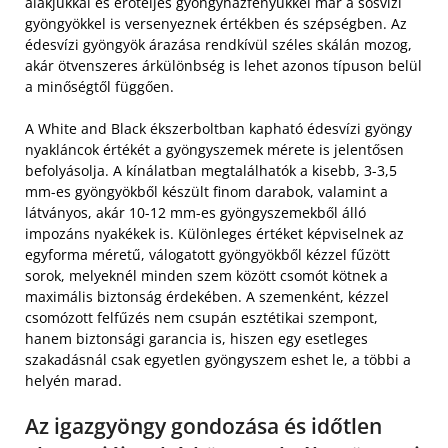
alakjukkal és erőteljes gyöngyházfényükkel már a sósvízi
gyöngyökkel is versenyeznek értékben és szépségben. Az
édesvízi gyöngyök árazása rendkívül széles skálán mozog,
akár ötvenszeres árkülönbség is lehet azonos típuson belül
a minőségtől függően.
A White and Black ékszerboltban kapható édesvízi gyöngy
nyakláncok értékét a gyöngyszemek mérete is jelentősen
befolyásolja. A kínálatban megtalálhatók a kisebb, 3-3,5
mm-es gyöngyökből készült finom darabok, valamint a
látványos, akár 10-12 mm-es gyöngyszemekből álló
impozáns nyakékek is. Különleges értéket képviselnek az
egyforma méretű, válogatott gyöngyökből kézzel fűzött
sorok, melyeknél minden szem között csomót kötnek a
maximális biztonság érdekében. A szemenként, kézzel
csomózott felfűzés nem csupán esztétikai szempont,
hanem biztonsági garancia is, hiszen egy esetleges
szakadásnál csak egyetlen gyöngyszem eshet le, a többi a
helyén marad.
Az igazgyöngy gondozása és időtlen