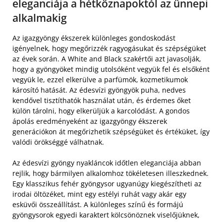
eleganciája a hétköznapoktól az ünnepi
alkalmakig
Az igazgyöngy ékszerek különleges gondoskodást
igényelnek, hogy megőrizzék ragyogásukat és szépségüket
az évek során. A White and Black szakértői azt javasolják,
hogy a gyöngyöket mindig utolsóként vegyük fel és elsőként
vegyük le, ezzel elkerülve a parfümök, kozmetikumok
károsító hatását. Az édesvízi gyöngyök puha, nedves
kendővel tisztíthatók használat után, és érdemes őket
külön tárolni, hogy elkerüljük a karcolódást. A gondos
ápolás eredményeként az igazgyöngy ékszerek
generációkon át megőrizhetik szépségüket és értéküket, így
valódi örökséggé válhatnak.
Az édesvízi gyöngy nyakláncok időtlen eleganciája abban
rejlik, hogy bármilyen alkalomhoz tökéletesen illeszkednek.
Egy klasszikus fehér gyöngysor ugyanúgy kiegészítheti az
irodai öltözéket, mint egy estélyi ruhát vagy akár egy
esküvői összeállítást. A különleges színű és formájú
gyöngysorok egyedi karaktert kölcsönöznek viselőjüknek,