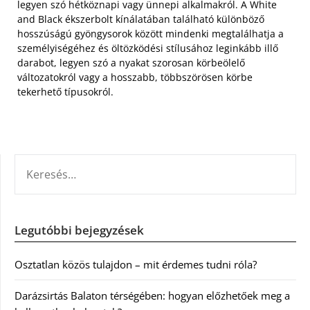
legyen szó hétköznapi vagy ünnepi alkalmakról. A White
and Black ékszerbolt kínálatában található különböző
hosszúságú gyöngysorok között mindenki megtalálhatja a
személyiségéhez és öltözködési stílusához leginkább illő
darabot, legyen szó a nyakat szorosan körbeölelő
változatokról vagy a hosszabb, többszörösen körbe
tekerhető típusokról.
KERESÉS:
Legutóbbi bejegyzések
Osztatlan közös tulajdon – mit érdemes tudni róla?
Darázsirtás Balaton térségében: hogyan előzhetőek meg a