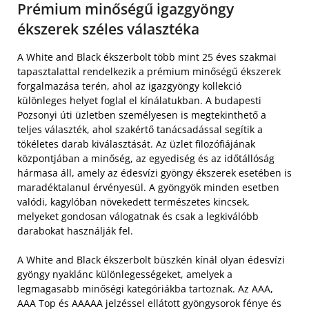
Prémium minőségű igazgyöngy
ékszerek széles választéka
A White and Black ékszerbolt több mint 25 éves szakmai
tapasztalattal rendelkezik a prémium minőségű ékszerek
forgalmazása terén, ahol az igazgyöngy kollekció
különleges helyet foglal el kínálatukban. A budapesti
Pozsonyi úti üzletben személyesen is megtekinthető a
teljes választék, ahol szakértő tanácsadással segítik a
tökéletes darab kiválasztását. Az üzlet filozófiájának
központjában a minőség, az egyediség és az időtállóság
hármasa áll, amely az édesvízi gyöngy ékszerek esetében is
maradéktalanul érvényesül. A gyöngyök minden esetben
valódi, kagylóban növekedett természetes kincsek,
melyeket gondosan válogatnak és csak a legkiválóbb
darabokat használják fel.
A White and Black ékszerbolt büszkén kínál olyan édesvízi
gyöngy nyaklánc különlegességeket, amelyek a
legmagasabb minőségi kategóriákba tartoznak. Az AAA,
AAA Top és AAAAA jelzéssel ellátott gyöngysorok fénye és