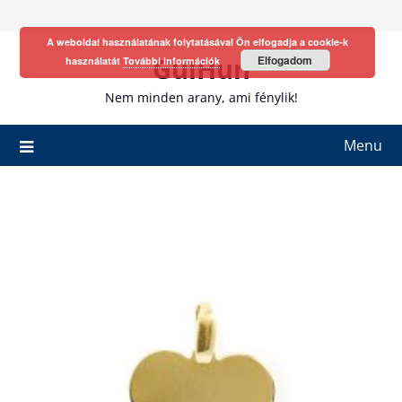
Skip
to
A weboldal használatának folytatásával Ön elfogadja a cookie-k
content
GulHun
Elfogadom
használatát
További információk
Nem minden arany, ami fénylik!
Menu