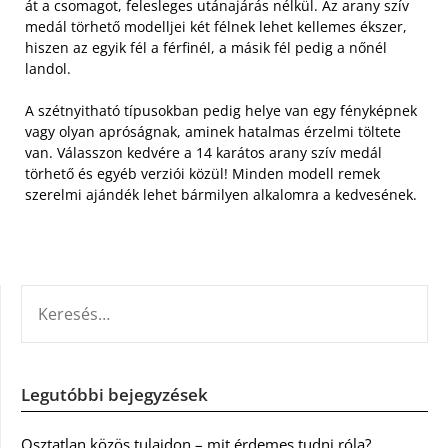
át a csomagot, felesleges utánajárás nélkül. Az arany szív
medál törhető modelljei két félnek lehet kellemes ékszer,
hiszen az egyik fél a férfinél, a másik fél pedig a nőnél
landol.
A szétnyitható típusokban pedig helye van egy fényképnek
vagy olyan apróságnak, aminek hatalmas érzelmi töltete
van. Válasszon kedvére a 14 karátos arany szív medál
törhető és egyéb verziói közül! Minden modell remek
szerelmi ajándék lehet bármilyen alkalomra a kedvesének.
KERESÉS:
Legutóbbi bejegyzések
Osztatlan közös tulajdon – mit érdemes tudni róla?