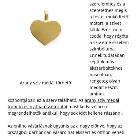
szerelemhez és a
szeretethez mégis
a testet működtető
motort, a szívet
kötik. Ezért nem
csoda, hogy régóta
a szív eme érzelem
szimbóluma.
Ennek tudatában
cégünk más
ékszerboltokhoz
hasonlóan,
rengeteg olyan
Arany szív medál törhető
medált készít,
aminek
központjában ez a szerv található. Az
arany szív medál
törhető és nyitható változatai
most kedvező áron
megrendelhetők anélkül, hogy sok időt kellene rászánni.
Az online vásárlásnak ugyanis az a nagy előnye, hogy az
országból bárhonnan vásárolhat ékszert és otthon veheti