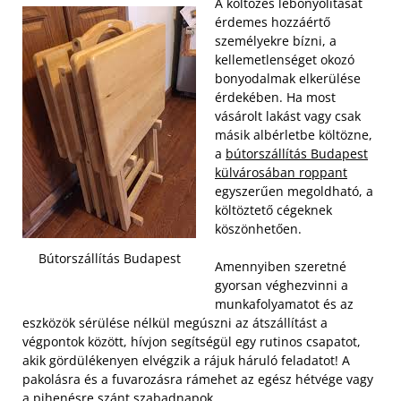
A költözés lebonyolítását
érdemes hozzáértő
személyekre bízni, a
kellemetlenséget okozó
bonyodalmak elkerülése
érdekében. Ha most
vásárolt lakást vagy csak
másik albérletbe költözne,
a
bútorszállítás Budapest
külvárosában roppant
egyszerűen megoldható, a
költöztető cégeknek
köszönhetően.
Bútorszállítás Budapest
Amennyiben szeretné
gyorsan véghezvinni a
munkafolyamatot és az
eszközök sérülése nélkül megúszni az átszállítást a
végpontok között, hívjon segítségül egy rutinos csapatot,
akik gördülékenyen elvégzik a rájuk háruló feladatot! A
pakolásra és a fuvarozásra rámehet az egész hétvége vagy
a pihenésre szánt szabadnapok.