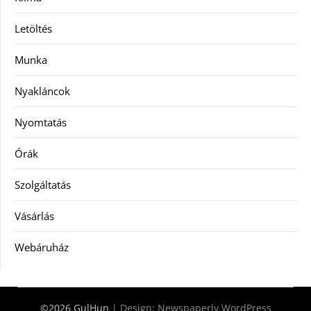
Letöltés
Munka
Nyakláncok
Nyomtatás
Órák
Szolgáltatás
Vásárlás
Webáruház
©2026 GulHun
| Design:
Newspaperly WordPress