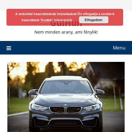
Skip
to
A weboldal használatának folytatásával Ön elfogadja a cookie-k
content
GulHun
Elfogadom
használatát
További információk
Nem minden arany, ami fénylik!
Menu