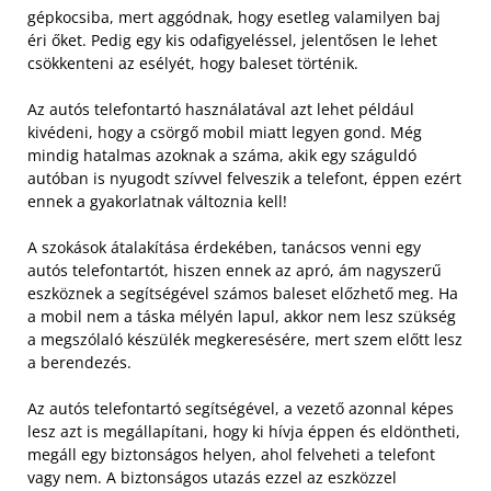
gépkocsiba, mert aggódnak, hogy esetleg valamilyen baj
éri őket. Pedig egy kis odafigyeléssel, jelentősen le lehet
csökkenteni az esélyét, hogy baleset történik.
Az autós telefontartó használatával azt lehet például
kivédeni, hogy a csörgő mobil miatt legyen gond. Még
mindig hatalmas azoknak a száma, akik egy száguldó
autóban is nyugodt szívvel felveszik a telefont, éppen ezért
ennek a gyakorlatnak változnia kell!
A szokások átalakítása érdekében, tanácsos venni egy
autós telefontartót, hiszen ennek az apró, ám nagyszerű
eszköznek a segítségével számos baleset előzhető meg. Ha
a mobil nem a táska mélyén lapul, akkor nem lesz szükség
a megszólaló készülék megkeresésére, mert szem előtt lesz
a berendezés.
Az autós telefontartó segítségével, a vezető azonnal képes
lesz azt is megállapítani, hogy ki hívja éppen és eldöntheti,
megáll egy biztonságos helyen, ahol felveheti a telefont
vagy nem. A biztonságos utazás ezzel az eszközzel