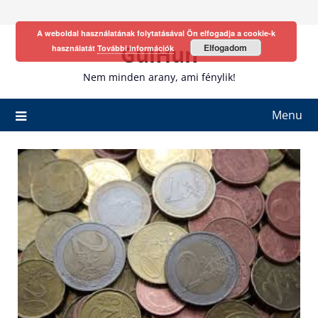
Skip
to
A weboldal használatának folytatásával Ön elfogadja a cookie-k
content
GulHun
Elfogadom
használatát
További információk
Nem minden arany, ami fénylik!
Menu