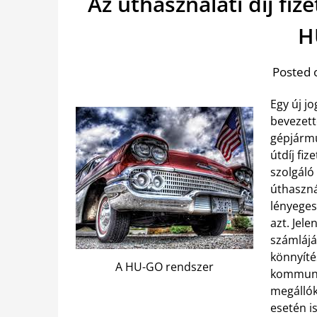
Az úthasználati díj fiz
H
Posted 
Egy új j
bevezett
gépjármű
útdíj fiz
szolgáló
úthasznál
lényeges
azt. Jel
számlájá
könnyíté
A HU-GO rendszer
kommunik
megállók
esetén i