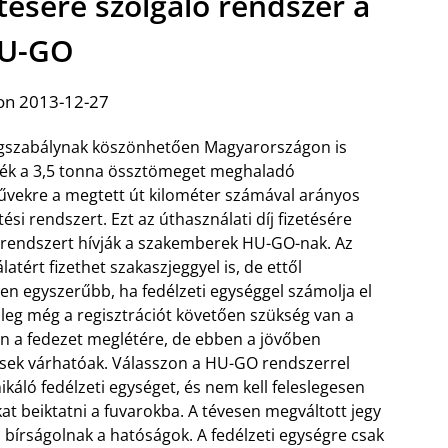
etésére szolgáló rendszer a
U-GO
on 2013-12-27
ogszabálynak köszönhetően Magyarországon is
ék a 3,5 tonna össztömeget meghaladó
vekre a megtett út kilométer számával arányos
etési rendszert. Ezt az úthasználati díj fizetésére
 rendszert hívják a szakemberek HU-GO-nak. Az
atért fizethet szakaszjeggyel is, de ettől
en egyszerűbb, ha fedélzeti egységgel számolja el
enleg még a regisztrációt követően szükség van a
n a fedezet meglétére, de ebben a jövőben
sek várhatóak. Válasszon a HU-GO rendszerrel
áló fedélzeti egységet, és nem kell feleslegesen
at beiktatni a fuvarokba.
A tévesen megváltott jegy
s bírságolnak a hatóságok. A fedélzeti egységre csak