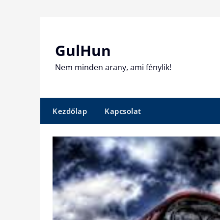
Skip
to
content
GulHun
Nem minden arany, ami fénylik!
Kezdőlap
Kapcsolat