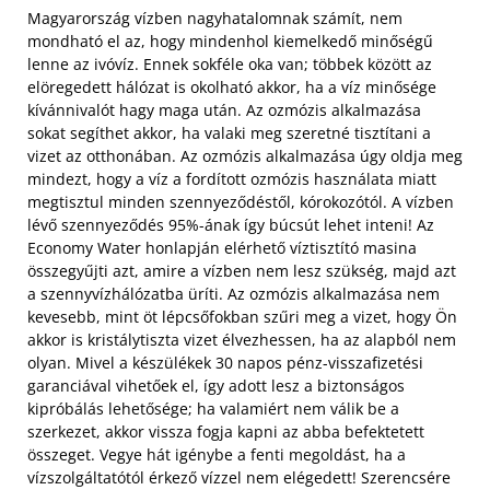
Magyarország vízben nagyhatalomnak számít, nem
mondható el az, hogy mindenhol kiemelkedő minőségű
lenne az ivóvíz. Ennek sokféle oka van; többek között az
elöregedett hálózat is okolható akkor, ha a víz minősége
kívánnivalót hagy maga után. Az ozmózis alkalmazása
sokat segíthet akkor, ha valaki meg szeretné tisztítani a
vizet az otthonában. Az ozmózis alkalmazása úgy oldja meg
mindezt, hogy a víz a fordított ozmózis használata miatt
megtisztul minden szennyeződéstől, kórokozótól. A vízben
lévő szennyeződés 95%-ának így búcsút lehet inteni! Az
Economy Water honlapján elérhető víztisztító masina
összegyűjti azt, amire a vízben nem lesz szükség, majd azt
a szennyvízhálózatba üríti.
Az ozmózis alkalmazása nem
kevesebb, mint öt lépcsőfokban szűri meg a vizet, hogy Ön
akkor is kristálytiszta vizet élvezhessen, ha az alapból nem
olyan. Mivel a készülékek 30 napos pénz-visszafizetési
garanciával vihetőek el, így adott lesz a biztonságos
kipróbálás lehetősége; ha valamiért nem válik be a
szerkezet, akkor vissza fogja kapni az abba befektetett
összeget. Vegye hát igénybe a fenti megoldást, ha a
vízszolgáltatótól érkező vízzel nem elégedett! Szerencsére