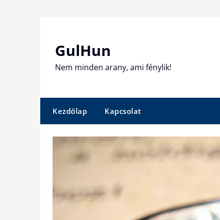
Skip
to
content
GulHun
Nem minden arany, ami fénylik!
Kezdőlap
Kapcsolat