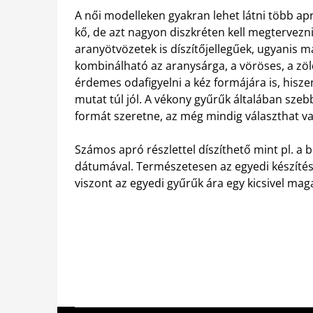
A női modelleken gyakran lehet látni több apró
kő, de azt nagyon diszkréten kell megtervezni,
aranyötvözetek is díszítőjellegűek, ugyanis 
kombinálható az aranysárga, a vöröses, a zö
érdemes odafigyelni a kéz formájára is, hisz
mutat túl jól. A vékony gyűrűk általában sz
formát szeretne, az még mindig választhat va
Számos apró részlettel díszíthető mint pl. a b
dátumával. Természetesen az egyedi készítés
viszont az egyedi gyűrűk ára egy kicsivel ma