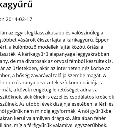
kagyűrű
on 2014-02-17
lán az egyik legklasszikusabb és valószínűleg a
gtöbbet vásárolt ékszerfajta a karikagyűrű. Éppen
ért, a különböző modellek fajtái között óriási a
laszték. A karikagyűrű alapanyaga leggyakrabban
any, de ma divatosak az orvosi fémből készültek is.
ár az üzletekben, akár az interneten néz körbe az
ber, a bőség zavarával találja szembe magát. A
lönböző aranya ötvözetek színkombinációja, a
rmák, a kövek rengeteg lehetőséget adnak a
szítőknek, akik élnek is ezzel és csodálatos kreációk
szülnek. Az utóbbi évek dizájnja esetében, a férfi és
női gyűrűk nem mindig egyformák. A női gyűrűkbe
akran kerül valamilyen drágakő, általában fehér
iliáns, míg a férfigyűrűk valamivel egyszerűbbek.