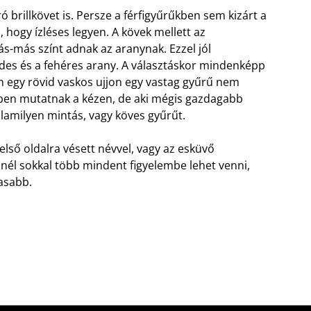
 brillkövet is. Persze a férfigyűrűkben sem kizárt a
 hogy ízléses legyen. A kövek mellett az
más-más színt adnak az aranynak.
Ezzel jól
ldes és a fehéres arany. A választáskor mindenképp
en egy rövid vaskos ujjon egy vastag gyűrű nem
ebben mutatnak a kézen, de aki mégis gazdagabb
lamilyen mintás, vagy köves gyűrűt.
első oldalra vésett névvel, vagy az esküvő
nél sokkal több mindent figyelembe lehet venni,
gasabb.