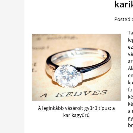
kari
Posted 
Ta
le
ez
vá
ar
Ak
em
kü
fo
ké
ké
A leginkább vásárolt gyűrű típus: a
a 
karikagyűrű
gy
br